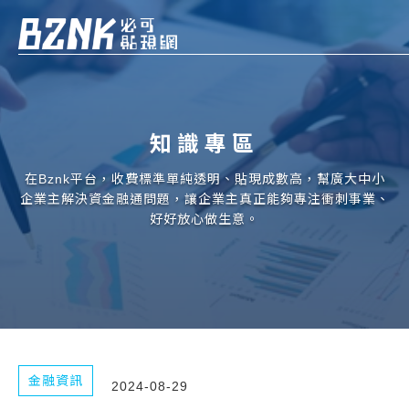
Bznk 必可貼現網
帳款轉讓
知識專區
投資
註冊
登入
在Bznk平台，收費標準單純透明、貼現成數高，幫廣大中小
申貸
企業主解決資金融通問題，讓企業主真正能夠專注衝刺事業、
好好放心做生意。
企業融資
企業專案融資
個人融資
房屋副擔保融資
金融資訊
2024-08-29