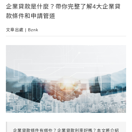
企業貸款是什麼？帶你完整了解4大企業貸
常見問題
款條件和申請管道
帳款轉讓
企業專案融資
文章出處 | Bznk
房屋副擔保融資
平台操作
知識專區
平台介紹
企業貸款條件有哪些？企業貸款利率好嗎？本文將介紹