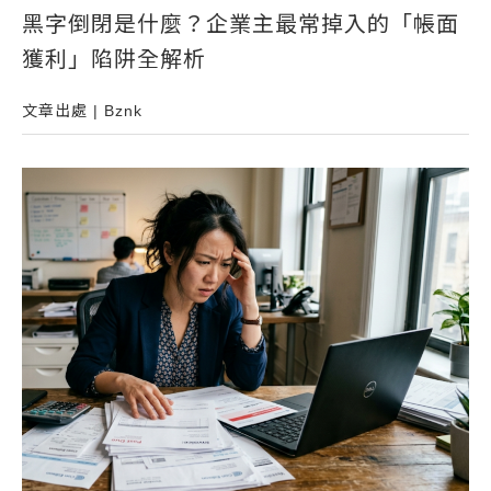
黑字倒閉是什麼？企業主最常掉入的「帳面
常見問題
獲利」陷阱全解析
帳款轉讓
企業專案融資
文章出處 | Bznk
房屋副擔保融資
平台操作
知識專區
平台介紹