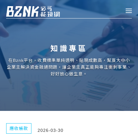
Bznk 必可貼現網
帳款轉讓
知識專區
投資
註冊
登入
在Bznk平台，收費標準單純透明、貼現成數高，幫廣大中小
申貸
企業主解決資金融通問題，讓企業主真正能夠專注衝刺事業、
好好放心做生意。
企業融資
企業專案融資
個人融資
房屋副擔保融資
應收帳款
2026-03-30