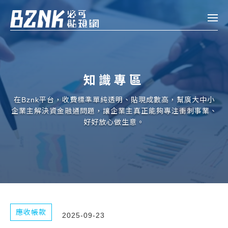
Bznk 必可貼現網
帳款轉讓
知識專區
投資
註冊
登入
在Bznk平台，收費標準單純透明、貼現成數高，幫廣大中小
申貸
企業主解決資金融通問題，讓企業主真正能夠專注衝刺事業、
好好放心做生意。
企業融資
企業專案融資
個人融資
房屋副擔保融資
應收帳款
2025-09-23