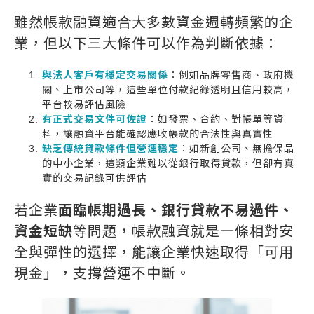
雖然帳款融資適合大多數資金週轉頻繁的企
業，但以下三大條件可以作為判斷依據：
與法人客戶有穩定交易關係
：例如品牌零售商、政府機
關、上市公司等，這些單位付款紀錄透明且信用較高，
平台較易評估風險
有正式交易文件可佐證
：如發票、合約、對帳單等資
料，讓融資平台能確認應收帳款的合法性與真實性
缺乏傳統貸款條件但營運穩定
：如新創公司、無擔保品
的中小企業，這類企業難以從銀行取得貸款，但卻有真
實的交易記錄可供評估
若企業
面臨帳期過長、銀行貸款不易過件、
資金短缺
等問題，帳款融資就是一條相對安
全與彈性的選擇，能讓企業快速取得「可用
現金」，支撐營運不中斷。