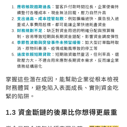
應收帳款週期過長
：當客戶付款時間拉長，企業便需持
續墊付各種成本，現金無法回籠，壓力自然升高
支出過高、成本控管鬆散
：例如擴編過快、廣告投入過
重或人事費用超標，都可能讓企業快速耗盡資金
財務規劃不足
：缺乏對資金用途的明確分配與預算機
制，容易導致短期與長期資金錯配，影響資金調度彈性
季節性波動與突發事件未預留緩衝
：如大型訂單臨時取
消、原物料暴漲、疫情或颱風導致的停工等
過度依賴短期貸款
：短期融資雖然靈活，但利率高、還
款壓力大，不適合用來應對長期資本需求，反而讓企業
債務結構惡化
掌握這些潛在成因，能幫助企業從根本檢視
財務體質，避免陷入表面成長、實則資金吃
緊的陷阱。
1.3 資金斷鏈的後果比你想得更嚴重