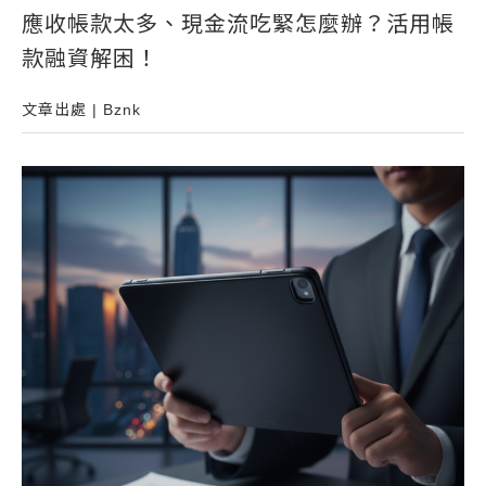
應收帳款太多、現金流吃緊怎麼辦？活用帳
常見問題
款融資解困！
帳款轉讓
企業專案融資
文章出處 | Bznk
房屋副擔保融資
平台操作
知識專區
平台介紹