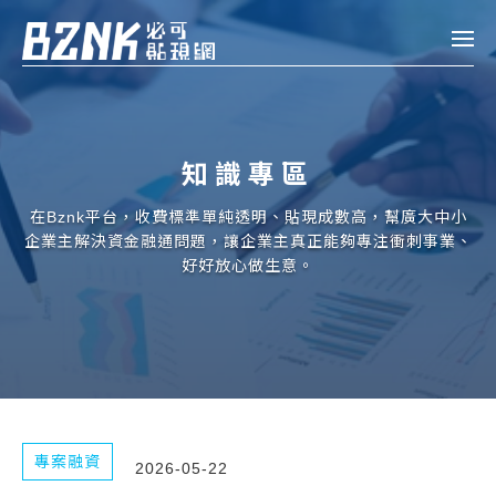
Bznk 必可貼現網
帳款轉讓
知識專區
投資
註冊
登入
在Bznk平台，收費標準單純透明、貼現成數高，幫廣大中小
申貸
企業主解決資金融通問題，讓企業主真正能夠專注衝刺事業、
好好放心做生意。
企業融資
企業專案融資
個人融資
房屋副擔保融資
專案融資
2026-05-22