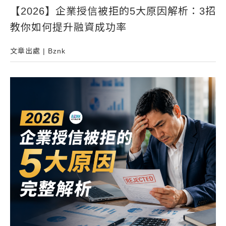
【2026】企業授信被拒的5大原因解析：3招
常見問題
教你如何提升融資成功率
帳款轉讓
企業專案融資
文章出處 | Bznk
房屋副擔保融資
平台操作
知識專區
平台介紹