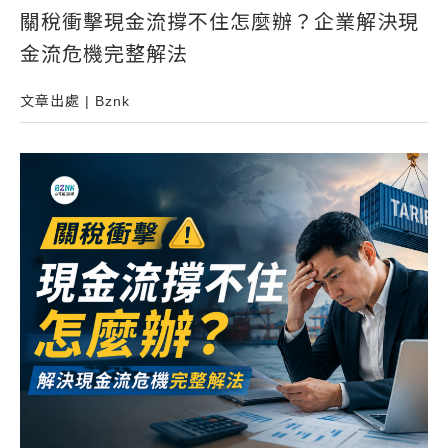
關稅衝擊現金流撐不住怎麼辦？企業解決現
常見問題
金流危機完整解法
帳款轉讓
企業專案融資
文章出處 | Bznk
房屋副擔保融資
平台操作
知識專區
平台介紹