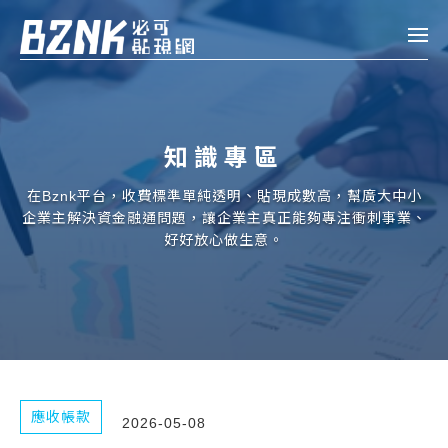
Bznk 必可貼現網
帳款轉讓
知識專區
投資
註冊
登入
在Bznk平台，收費標準單純透明、貼現成數高，幫廣大中小
申貸
企業主解決資金融通問題，讓企業主真正能夠專注衝刺事業、
好好放心做生意。
企業融資
企業專案融資
個人融資
房屋副擔保融資
應收帳款
2026-05-08