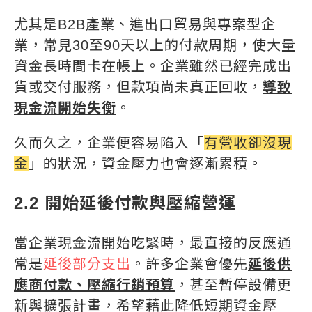
尤其是B2B產業、進出口貿易與專案型企
業，常見30至90天以上的付款周期，使大量
資金長時間卡在帳上。企業雖然已經完成出
貨或交付服務，但款項尚未真正回收，
導致
現金流開始失衡
。
久而久之，企業便容易陷入「
有營收卻沒現
金
」的狀況，資金壓力也會逐漸累積。
2.2 開始延後付款與壓縮營運
當企業現金流開始吃緊時，最直接的反應通
常是
延後部分支出
。許多企業會優先
延後供
應商付款、壓縮行銷預算
，甚至暫停設備更
新與擴張計畫，希望藉此降低短期資金壓