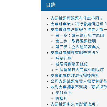
目錄
支票跳票與退票有什麼不同？
支票跳票後，銀行會如何通知
支票被跳票怎麼辦？持票人第
第一步：確認銀行拒付原因
第二步：取得退票證明
第三步：立即通知發票人
支票跳票補救有哪些方法？
補足存款
辦理清償贖回註記
七個營業日內完成相關程序
支票退票處理流程完整解析
公司支票跳票負責人需要負哪
收到支票卻拿不到錢，可以採
支付命令
假扣押
支票跳票多久會影響信用？