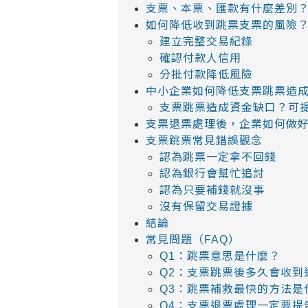
支票、本票、匯款有什麼差別
如何降低收到跳票支票的風險
建立完整交易紀錄
確認付款人信用
分批付款降低風險
中小企業如何降低支票跳票造
支票跳票造成資金缺口？可
支票退票處理後，企業如何做
支票跳票常見錯誤觀念
認為跳票一定拿不回錢
認為銀行會幫忙追討
認為只要補錢就沒事
沒有保留交易證據
結論
常見問題（FAQ）
Q1：跳票意思是什麼？
Q2：支票跳票後多久會收到
Q3：跳票補救最快的方法是
Q4：支票退票處理一定要提