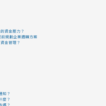
？
？
成的資金壓力？
提前規劃企業週轉方案
好資金管理？
通知？
什麼？
告嗎？