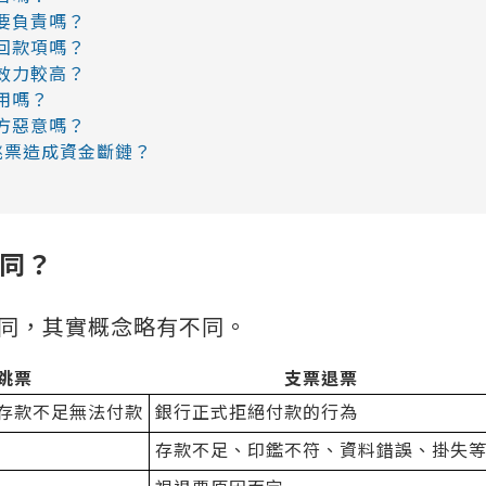
要負責嗎？
回款項嗎？
效力較高？
用嗎？
方惡意嗎？
跳票造成資金斷鏈？
同？
同，其實概念略有不同。
跳票
支票退票
存款不足無法付款
銀行正式拒絕付款的行為
存款不足、印鑑不符、資料錯誤、掛失