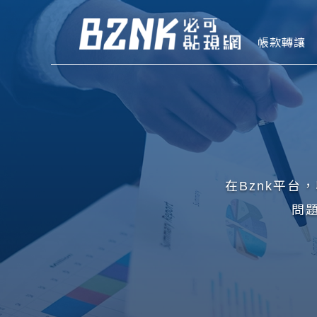
Bznk 必
帳款轉讓
在Bznk平
問