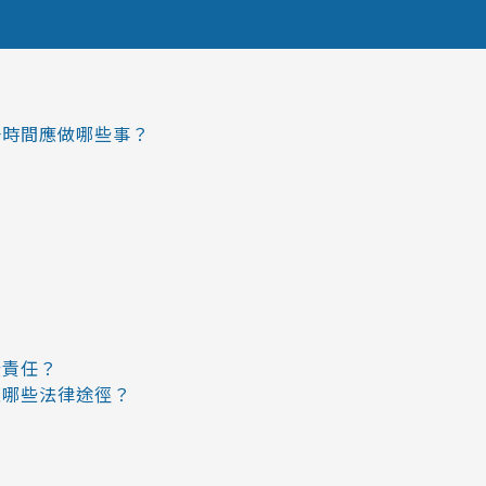
？
一時間應做哪些事？
些責任？
取哪些法律途徑？