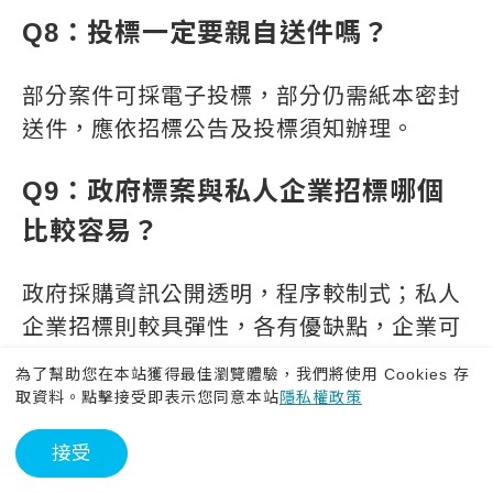
Q8：投標一定要親自送件嗎？
部分案件可採電子投標，部分仍需紙本密封
送件，應依招標公告及投標須知辦理。
Q9：政府標案與私人企業招標哪個
比較容易？
政府採購資訊公開透明，程序較制式；私人
企業招標則較具彈性，各有優缺點，企業可
依自身定位選擇或同步經營。
為了幫助您在本站獲得最佳瀏覽體驗，我們將使用 Cookies 存
取資料。點擊接受即表示您同意本站
隱私權政策
Q10：如何提高政府標案得標率？
接受
熟悉政府標案流程、累積履約經驗、建立標