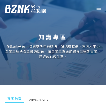
Bznk 必可貼現網
帳款轉讓
知識專區
投資
註冊
登入
在Bznk平台，收費標準單純透明、貼現成數高，幫廣大中小
申貸
企業主解決資金融通問題，讓企業主真正能夠專注衝刺事業、
好好放心做生意。
企業融資
企業專案融資
個人融資
房屋副擔保融資
專案融資
2026-07-07