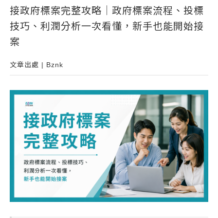
接政府標案完整攻略｜政府標案流程、投標
常見問題
技巧、利潤分析一次看懂，新手也能開始接
帳款轉讓
案
企業專案融資
文章出處 | Bznk
房屋副擔保融資
平台操作
知識專區
平台介紹