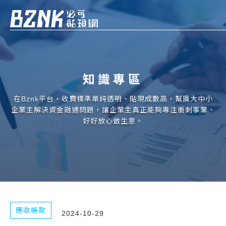
Bznk 必可貼現網
帳款轉讓
知識專區
投資
註冊
登入
在Bznk平台，收費標準單純透明、貼現成數高，幫廣大中小
申貸
企業主解決資金融通問題，讓企業主真正能夠專注衝刺事業、
好好放心做生意。
企業融資
企業專案融資
個人融資
房屋副擔保融資
應收帳款
2024-10-29