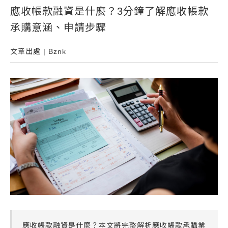
應收帳款融資是什麼？3分鐘了解應收帳款
常見問題
承購意涵、申請步驟
帳款轉讓
企業專案融資
文章出處 | Bznk
房屋副擔保融資
平台操作
知識專區
平台介紹
應收帳款融資是什麼？本文將完整解析應收帳款承購業