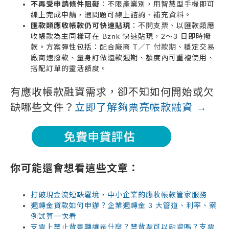
不再受申請條件阻礙
：不限產業別，用智慧型手機即可
線上完成申請，遇問題可線上諮詢、補充資料。
匯款類應收帳款仍可快速貼現
：不開支票、以匯款類應
收帳款為主同樣可在 Bznk 快速貼現，2～3 日即時撥
款。方案彈性包括：配合廠商 T／T 付款期、穩定交易
廠商速撥款、量身訂做還款週期、額度內可重複使用、
搭配訂單的靈活額度。
有應收帳款融資需求，卻不知如何開始或欠
缺哪些文件？
立即了解夠票亮帳款融資 →
你可能還會想看這些文章：
打破現金流短缺窘境，中小企業的應收帳款管家服務
週轉金貸款如何申辦？企業週轉金 3 大管道、利率、案
例試算一次看
支票上禁止背書轉讓是什麼？禁背票可以融資嗎？支票