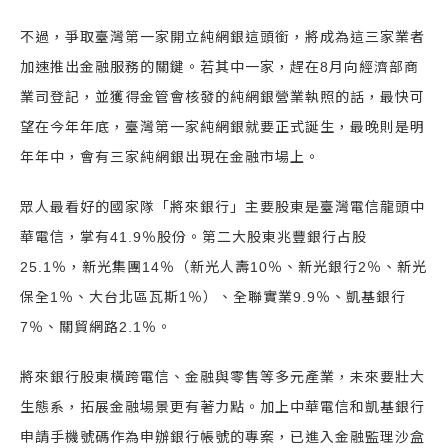
不過，爭取臺灣第一家開立純網銀這頭銜，將成為這三家業者
加速推出金融服務的關鍵。若其中一家，趕在8月向經濟部商
業司登記，並獲得金管會核發的純網銀營業執照的話，最快可
望在今年年底，臺灣第一家純網銀就要正式誕生，最晚則是明
年年中，會有三家純網銀出現在金融市場上。
眾人最看好的國家隊「將來銀行」主要股東是臺灣電信龍頭中
華電信，掌有41.9％股份。第二大股東兆豐銀行占股
25.1％，新光集團14％（新光人壽10％、新光銀行2％、新光
保全1％、大台北區瓦斯1％）、全聯實業9.9％、凱基銀行
7％、關貿網路2.1％。
將來銀行股東橫跨電信、金融與零售等多元產業，未來要壯大
生態系，拓展金融場景更有著力點。加上中華電信和凱基銀行
申請手機號碼作為申辦銀行帳號的專案，已進入金融監理沙盒