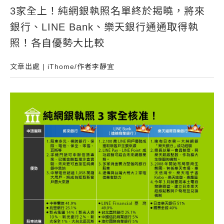
3家全上！純網銀執照名單終於揭曉，將來
常見問題
銀行、LINE Bank、樂天銀行通通取得執
帳款轉讓
照！各自優勢大比較
企業專案融資
文章出處 | iThome/作者李靜宜
房屋副擔保融資
平台操作
知識專區
平台介紹