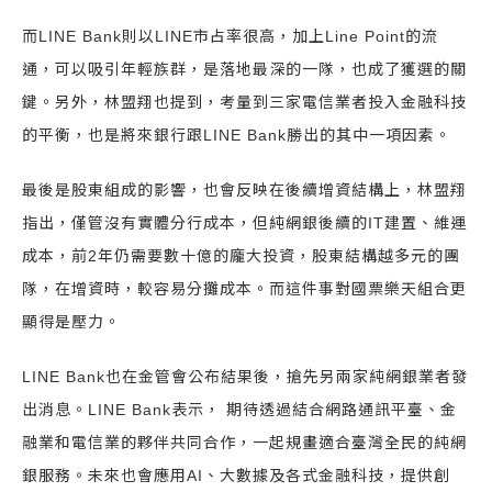
而LINE Bank則以LINE市占率很高，加上Line Point的流
通，可以吸引年輕族群，是落地最深的一隊，也成了獲選的關
鍵。另外，林盟翔也提到，考量到三家電信業者投入金融科技
的平衡，也是將來銀行跟LINE Bank勝出的其中一項因素。
最後是股東組成的影響，也會反映在後續增資結構上，林盟翔
指出，僅管沒有實體分行成本，但純網銀後續的IT建置、維運
成本，前2年仍需要數十億的龐大投資，股東結構越多元的團
隊，在增資時，較容易分攤成本。而這件事對國票樂天組合更
顯得是壓力。
LINE Bank也在金管會公布結果後，搶先另兩家純網銀業者發
出消息。LINE Bank表示， 期待透過結合網路通訊平臺、金
融業和電信業的夥伴共同合作，一起規畫適合臺灣全民的純網
銀服務。未來也會應用AI、大數據及各式金融科技，提供創