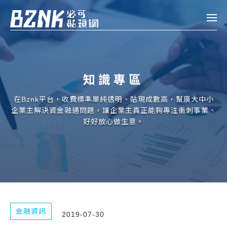
Bznk 必可貼現網
帳款轉讓
知識專區
投資
註冊
登入
在Bznk平台，收費標準單純透明、貼現成數高，幫廣大中小
申貸
企業主解決資金融通問題，讓企業主真正能夠專注衝刺事業、
好好放心做生意。
企業融資
企業專案融資
個人融資
房屋副擔保融資
金融資訊
2019-07-30