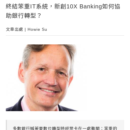
終結笨重IT系統，新創10X Banking如何協
常見問題
助銀行轉型？
帳款轉讓
企業專案融資
文章出處 | Howie Su
房屋副擔保融資
平台操作
知識專區
平台介紹
多數銀行喊著要數位轉型時經常卡在一處難關：笨重的