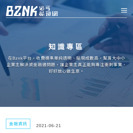
Bznk 必可貼現網
帳款轉讓
知識專區
投資
註冊
登入
在Bznk平台，收費標準單純透明、貼現成數高，幫廣大中小
申貸
企業主解決資金融通問題，讓企業主真正能夠專注衝刺事業、
好好放心做生意。
企業融資
企業專案融資
個人融資
房屋副擔保融資
金融資訊
2021-06-21