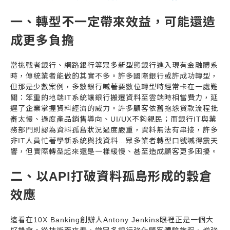
一、轉型不一定帶來效益，可能還造
成更多負擔
當挑戰者銀行、網路銀行等眾多新型態銀行進入現有金融體系
時，傳統業者能做的其實不多。許多國際銀行或許成功轉型，
但那是少數案例，多數銀行喊著要數位轉型時經常卡在一處難
關：笨重的地端IT系統讓銀行搬遷資料至雲端時相當費力，延
遲了企業掌握資料經濟的威力。許多顧客依舊抱怨貸款流程批
審太慢、過度產品銷售導向、UI/UX不夠親民；而銀行IT與業
務部門則認為資料孤島狀況過度嚴重，資料無法有串接，許多
非IT人員忙著學新系統與找資料…眾多業者轉型口號喊得震天
響，但實際轉型起來還是一樣緩慢、甚至造成顧客更多困擾。
二、以API打破資料孤島形成的穀倉
效應
這看在10X Banking創辦人Antony Jenkins眼裡正是一個大