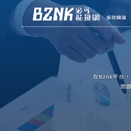
Bznk 必
帳款轉讓
在Bznk平
問