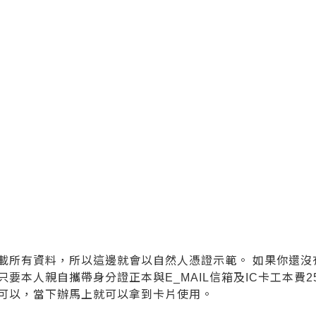
：
載所有資料，所以這邊就會以自然人憑證示範。 如果你還沒
要本人親自攜帶身分證正本與E_MAIL信箱及IC卡工本費2
可以，當下辦馬上就可以拿到卡片使用。