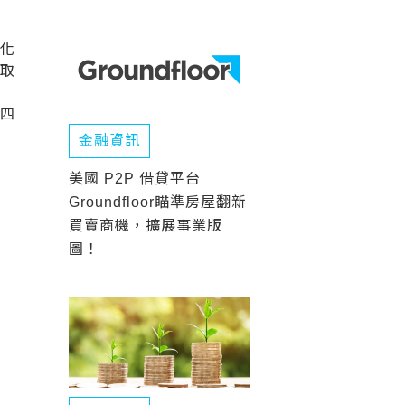
元化
中取
單四
金融資訊
美國 P2P 借貸平台
Groundfloor瞄準房屋翻新
買賣商機，擴展事業版
圖！