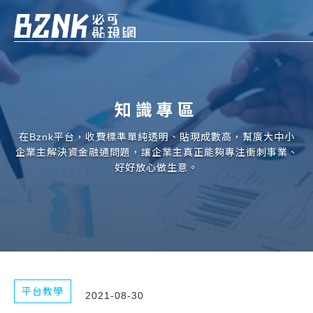
Bznk 必可貼現網
帳款轉讓
知識專區
投資
註冊
登入
在Bznk平台，收費標準單純透明、貼現成數高，幫廣大中小
申貸
企業主解決資金融通問題，讓企業主真正能夠專注衝刺事業、
好好放心做生意。
企業融資
企業專案融資
個人融資
房屋副擔保融資
平台教學
2021-08-30