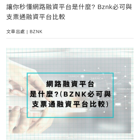
讓你秒懂網路融資平台是什麼? Bznk必可與
常見問題
支票通融資平台比較
帳款轉讓
企業專案融資
文章出處 | BZNK
房屋副擔保融資
平台操作
知識專區
平台介紹