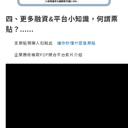
四、更多融資&平台小知識，何謂票
貼？......
支票貼現懶人包點此
讓你秒懂什麼是票貼
企業應收帳款P2P媒合平台影片介紹