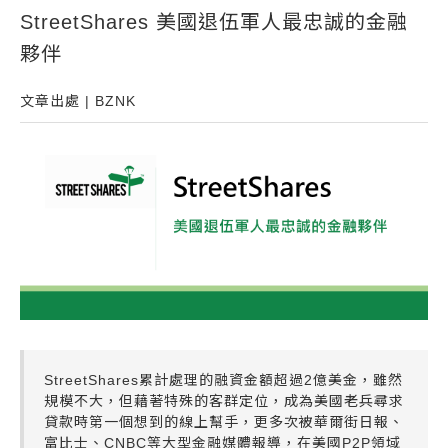
StreetShares 美國退伍軍人最忠誠的金融
常見問題
夥伴
帳款轉讓
企業專案融資
文章出處 | BZNK
房屋副擔保融資
平台操作
知識專區
平台介紹
StreetShares累計處理的融資金額超過2億美金，雖然
規模不大，但藉著特殊的客群定位，成為美國老兵尋求
貸款時第一個想到的線上幫手，更多次被華爾街日報、
富比士、CNBC等大型金融媒體報導，在美國P2P領域