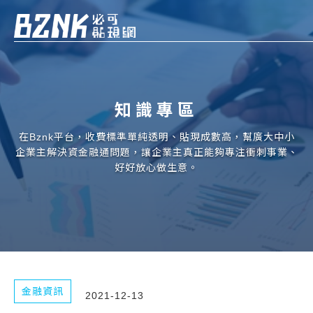
Bznk 必可貼現網
帳款轉讓
知識專區
投資
註冊
登入
在Bznk平台，收費標準單純透明、貼現成數高，幫廣大中小
申貸
企業主解決資金融通問題，讓企業主真正能夠專注衝刺事業、
好好放心做生意。
企業融資
企業專案融資
個人融資
房屋副擔保融資
金融資訊
2021-12-13