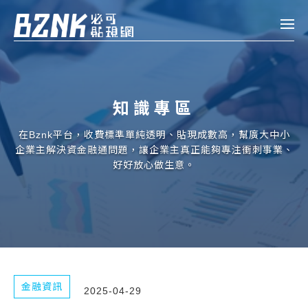
Bznk 必可貼現網
帳款轉讓
知識專區
投資
註冊
登入
在Bznk平台，收費標準單純透明、貼現成數高，幫廣大中小
申貸
企業主解決資金融通問題，讓企業主真正能夠專注衝刺事業、
好好放心做生意。
企業融資
企業專案融資
個人融資
房屋副擔保融資
金融資訊
2025-04-29