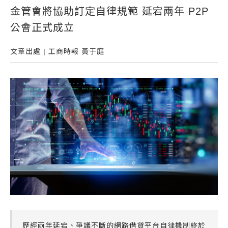
金管會將協助訂定自律規範 延宕兩年 P2P
常見問題
公會正式成立
帳款轉讓
企業專案融資
文章出處 | 工商時報 黃于庭
房屋副擔保融資
平台操作
知識專區
平台介紹
歷經兩年延宕、爭議不斷的網路借貸平台自律機制終於