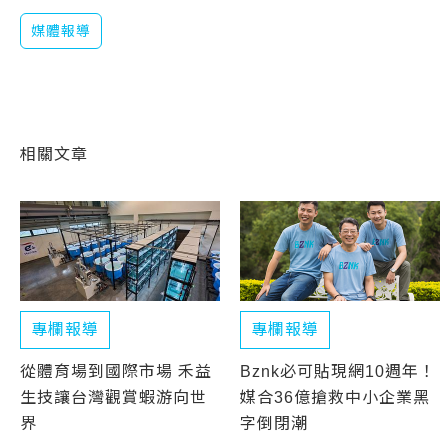
媒體報導
相關文章
專欄報導
專欄報導
從體育場到國際市場 禾益
Bznk必可貼現網10週年！
生技讓台灣觀賞蝦游向世
媒合36億搶救中小企業黑
界
字倒閉潮