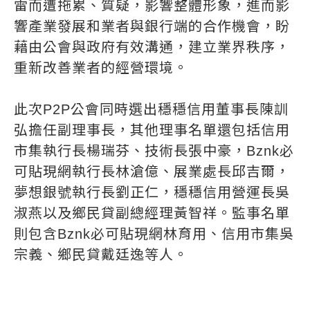
雷而遭拖累、質疑，影響整體形象，進而影
響產業發展和業者與銀行端的合作機會，盼
藉由公會與政府有效溝通，建立業界秩序，
重新改善業者的經營環境。
此次P2P公會同時選出穩穩信用董事長陳訓
弘擔任副理事長，其他理事名單還包括信用
市集執行長楊瑞芬、技術長張中豪，Bznk必
可貼現網執行長林滄億、展業處長邱吉爾，
夢想銀號執行長劉正仁，穩穩信用營運長吳
淑燕以及鄉民貸副總經理黃智祥。監事名單
則包含Bznk必可貼現網林育用、信用市集吳
宗義、鄉民貸戴廷逸等人。