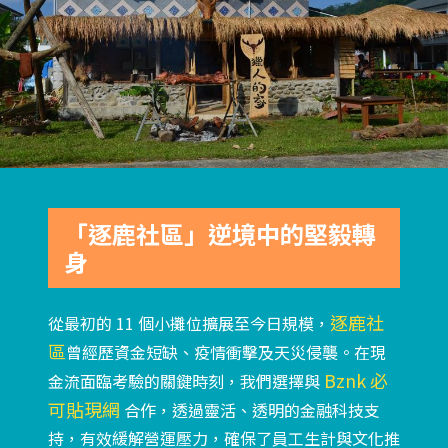
「逐鹿社區」逆境中的堅毅轉
身
逐鹿社
從最初的 11 個小攤位擴展至今日規模，
區
曾經歷資金短缺、疫情衝擊及天災侵襲。在現
Bznk 必
金流面臨考驗的關鍵時刻，我們選擇與
可貼現網
合作，透過靈活、透明的金融科技支
持，有效緩解營運壓力，確保了員工生計與文化推