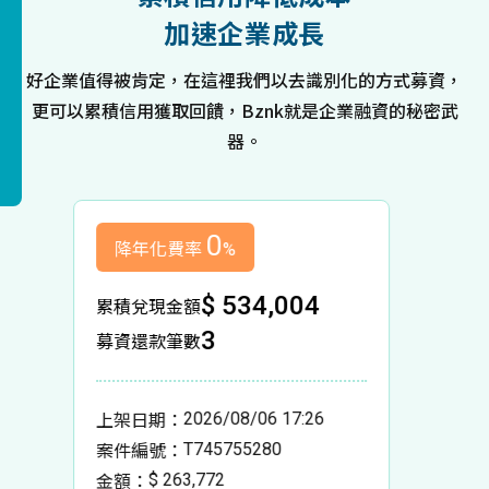
加速企業成長
好企業值得被肯定，在這裡我們以去識別化的方式募資，
更可以累積信用獲取回饋，Bznk就是企業融資的秘密武
器。
0
降年化費率
降
%
$ 2,669,310
累積兌現金額
累積
16
募資還款筆數
募資
上架日期
上架
2026/08/05 17:15
案件編號
案件
T143660117
金額
金額
$ 170,124