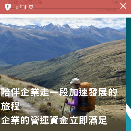
×
查無此頁
登入
註冊
一隻蝦
撬動全球綠色水族供應鏈
企業實戰案例分享