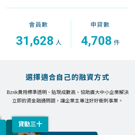
會員數
申貸數
,
,
3
1
6
2
8
4
7
0
8
人
件
選擇適合自己的融資方式
Bznk費用標準透明、貼現成數高，協助廣大中小企業解決
立即的資金融通問題，讓企業主專注好好衝刺事業。
票必貼
房可貸
Bznk
個人