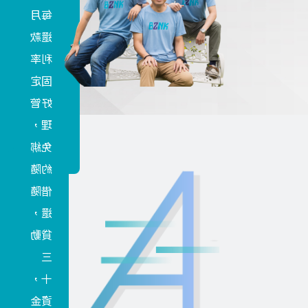
元，
於企
讓資
業的
金運
產業
用更
別並
為彈
無限
性。
制。
必可
客票
融資
貼現
成數
高、
融資
成本