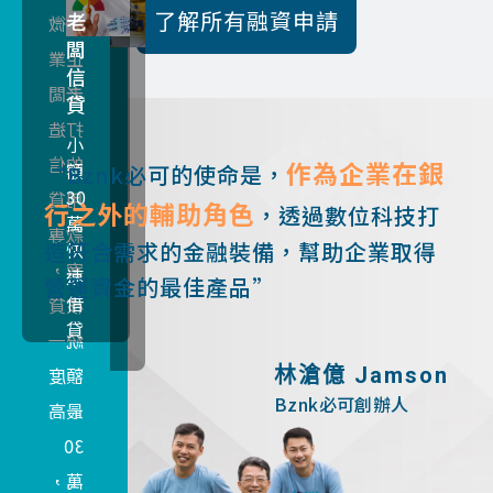
了解所有融資申請
客
個
自然
著重
票
人
人可
企業
貼
房
運用
真實
現
屋
不動
交
副
支
擔
產剩
易、
作為企業在銀
援
“Bznk必可的使命是，
保
禁
餘價
開票
行之外的輔助角色
融
，透過數位科技打
背
值增
人與
資
造符合需求的金融裝備，幫助企業取得
票
加擔
持票
貼
不
營運資金的最佳產品”
現
保額
人雙
動
產
度，
方信
二
最高
用是
林滄億 Jamson
胎
Bznk必可創辦人
額度
否穩
設
定
健，
200
而對
萬