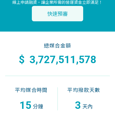
線上申請融資，讓企業所需的營運資金立即滿足！
快速預審
總媒合金額
,
,
,
3
7
2
7
5
1
1
5
7
8
平均媒合時間
平均撥款天數
1
5
3
分鐘
天內