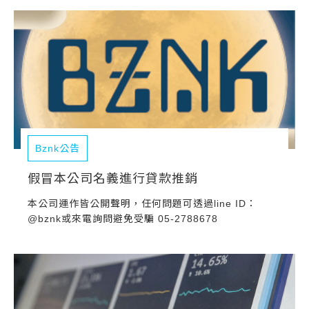
常見問題
帳款轉讓
企業專案融資
房屋副擔保融資
平台操作
Bznk公告
知識專區
假冒本公司名義進行貸款推銷
本公司運作皆公開聲明，任何問題可透過line ID：
平台介紹
@bznk或來電詢問避免受騙 05-2788678