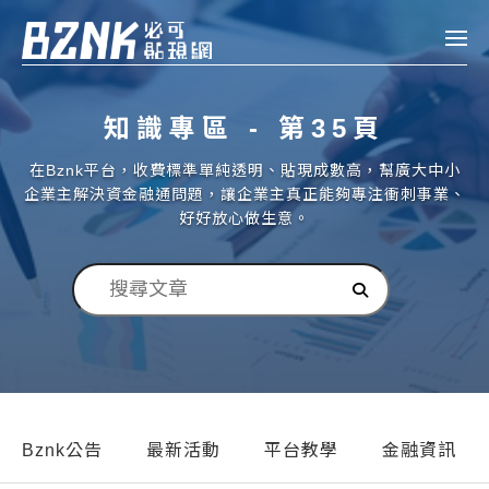
Bznk 必可貼現網
知識專區 - 第35頁
帳款轉讓
在Bznk平台，收費標準單純透明、貼現成數高，幫廣大中小
投資
企業主解決資金融通問題，讓企業主真正能夠專注衝刺事業、
註冊
登入
好好放心做生意。
申貸
企業融資
企業專案融資
個人融資
房屋副擔保融資
Bznk公告
最新活動
平台教學
金融資訊