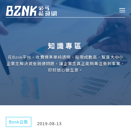
Bznk 必可貼現網
帳款轉讓
知識專區
投資
註冊
登入
在Bznk平台，收費標準單純透明、貼現成數高，幫廣大中小
申貸
企業主解決資金融通問題，讓企業主真正能夠專注衝刺事業、
好好放心做生意。
企業融資
企業專案融資
個人融資
房屋副擔保融資
Bznk公告
2019-08-13