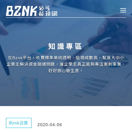
Bznk 必可貼現網
帳款轉讓
知識專區
投資
註冊
登入
在Bznk平台，收費標準單純透明、貼現成數高，幫廣大中小
申貸
企業主解決資金融通問題，讓企業主真正能夠專注衝刺事業、
好好放心做生意。
企業融資
企業專案融資
個人融資
房屋副擔保融資
Bznk公告
2020-04-06