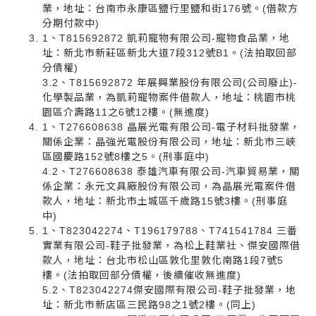
業，地址：台南市永康區鹽行里鹽和街176號。(借款方
分期付款中)
1、T815692872 凱莉寵物有限公司-寵物食品業，地
址：新北市新莊區新北大道7段312號B1。(法拍取回部
分債權)
3.2、T815692872 年展興業股份有限公司(公司廢止)-
化學製品業，為凱莉寵物案件借款人，地址：桃園市桃
園區介壽路11之6號12樓。(無進度)
1、T276608638 晶展光電有限公司-電子材料批發業，
關係企業：晶強光電股份有限公司，地址：新北市三峽
區國慶路152號8樓之5。(刑事庭中)
4.2、T276608638 泰雄汽車有限公司-汽車貿易業，關
係企業：永元文具廠股份有限公司，為晶展光電案件借
款人，地址：新北市土城區千歲路15號3樓。(刑事庭
中)
1、T823042274、T196179788、T741541784 三番
實業有限公司-鞋子批發業，為松上鞋業社、傑安國際借
款人，地址：台北市松山區敦化里敦化南路1段7號5
樓。(法拍取回部分債權，後續催收無進度)
5.2、T823042274傑安國際有限公司-鞋子批發業，地
址：新北市新店區三民路98之1號2樓。(同上)