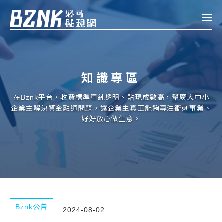
Bznk 必可貼現網
帳款轉讓
知識專區
投資
註冊
登入
在Bznk平台，收費標準單純透明、貼現成數高，幫廣大中小
申貸
企業主解決資金融通問題，讓企業主真正能夠專注衝刺事業、
好好放心做生意。
企業融資
企業專案融資
個人融資
房屋副擔保融資
Bznk公告
2024-08-02