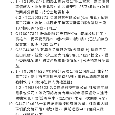
1、T218002771 閎懋工程有限公司-工程業，為國碩興
業借款人，地址臺北市中山區農安街125巷45號。(法拍
取回部分債權、持份土地委拍中)
6.2、T218002771 國碩興業有限公司(公司廢止)-紮鋼
筋工程業，地址：桃園市平鎮區東勢里7鄰金陵路七段
187巷60弄45號。(同上)
C176027391 旺締開發建設有限公司-裝潢及房仲業，
高雄市三民區覺民路233巷21弄28號1樓。(已法拍無分
配實益，破產申請訴訟中)
C287440823 芸鼎食品有限公司(公司廢止)-雞肉肉品
進口批發，新北市汐止區大同路3段617號24樓之2，借
戶委託律師統計總資產與總負債情況。(已法拍無分配實
益)
1、T983844523 裕邦資訊有限公司(公司廢止)-住宅弱
電工程，新北市三重區光明路63號，進行本票裁定等待
強制執行。(取得連保人債權憑證)
9.2、T983844523 起O物聯科技有限公司-社會住宅弱
電承包公司，該公司認為有商業糾紛申請假處分未進行
票據兌現。(訴訟程序中，鑑定資料未定下次開庭時間)
C447194623一采玻璃維護技術有限公司，桃園市大園
區領航北路四段18號(1樓)，目前遲繳中。(協調未履
行，強制執行中)