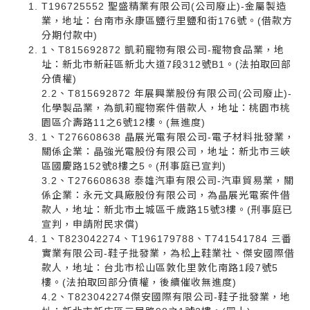
T196725552 聖盛精業有限公司(公司廢止)-金屬製造
業，地址：台南市永康區鹽行里鹽和街176號。(借款方
分期付款中)
1、T815692872 凱莉寵物有限公司-寵物食品業，地
址：新北市新莊區新北大道7段312號B1。(法拍取回部
分債權)
2.2、T815692872 年展興業股份有限公司(公司廢止)-
化學製品業，為凱莉寵物案件借款人，地址：桃園市桃
園區介壽路11之6號12樓。(無進度)
1、T276608638 晶展光電有限公司-電子材料批發業，
關係企業：晶強光電股份有限公司，地址：新北市三峽
區國慶路152號8樓之5。(刑事庭已宣判)
3.2、T276608638 泰雄汽車有限公司-汽車貿易業，關
係企業：永元文具廠股份有限公司，為晶展光電案件借
款人，地址：新北市土城區千歲路15號3樓。(刑事庭已
宣判，申請附民求償)
1、T823042274、T196179788、T741541784 三番
實業有限公司-鞋子批發業，為松上鞋業社、傑安國際借
款人，地址：台北市松山區敦化里敦化南路1段7號5
樓。(法拍取回部分債權，後續催收無進度)
4.2、T823042274傑安國際有限公司-鞋子批發業，地