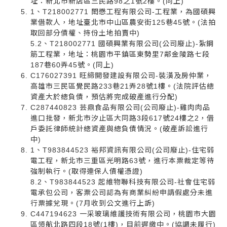
址：新北市新店區三民路98之1號2樓。(同上)
1、T218002771 閎懋工程有限公司-工程業，為國碩興
業借款人，地址臺北市中山區農安街125巷45號。(法拍
取回部分債權、持份土地拍賣中)
5.2、T218002771 國碩興業有限公司(公司廢止)-紮鋼
筋工程業，地址：桃園市平鎮區東勢里7鄰金陵路七段
187巷60弄45號。(同上)
C176027391 旺締開發建設有限公司-裝潢及房仲業，
高雄市三民區覺民路233巷21弄28號1樓。(法院評估總
資產大於總負債，預估將完成破產進行分配)
C287440823 芸鼎食品有限公司(公司廢止)-雞肉肉品
進口批發，新北市汐止區大同路3段617號24樓之2，借
戶委託律師統計總資產與總負債情況。(破產訴訟進行
中)
1、T983844523 裕邦資訊有限公司(公司廢止)-住宅弱
電工程，新北市三重區光明路63號，進行本票裁定等待
強制執行。(取得連保人債權憑證)
8.2、T983844523 起維物聯科技有限公司-社會住宅弱
電承包公司，客票公司認為有商業糾紛申請假處分未進
行票據兌現。(7月收到公文進行上訴)
C447194623 一采玻璃維護技術有限公司，桃園市大園
區領航北路四段18號(1樓)，目前遲繳中。(協調未履行)