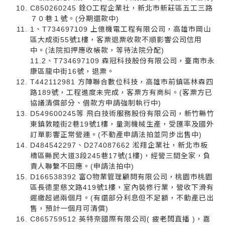
C850260245 銓O工程企業社，新北市新莊區五工三路
７０巷１號。(分期還款中)
1、T734697109 上億機電工程有限公司，高雄市岡山
區大成街55號1樓，客票退票收款不順影響公司信用
中。(法院扣押應收帳款，等待法院分配)
11.2、T734697109 森冠科技股份有限公司，臺南市永
康區龍中街16號，退票。
T442112981 方陣聯合數位科技，高雄市前鎮區林森四
路189號，工程進度未完成，客票方有商糾。(客票方已
協議清償部分、借款方申請強制執行中)
D549600245等 飛白技術服務股份有限公司，新竹縣竹
東鎮敦睦街2巷19號1樓，量測機械生產，受匯率及國外
訂單影響正常營運。(不動產申請法拍並同步出售中)
D484542297、D274087662 淞翔企業社，新北市板
橋區縣民大道3段245巷17號(1樓)，經營三間全家，負
責人聯繫不回應。(申請法拍中)
D166538392 富O物業管理顧問有限公司，桃園市桃園
區長德里慈文路419號1樓，室內裝修行業，營收下滑有
遲繳超過兩個月。(有還部分利息但不足額，不動產已出
售，預計一個月可清償)
C865759512 英特奈國際有限公司( 疲老闆直播 )，嘉