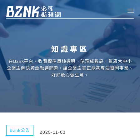
Bznk 必可貼現網
帳款轉讓
知識專區
投資
註冊
登入
在Bznk平台，收費標準單純透明、貼現成數高，幫廣大中小
申貸
企業主解決資金融通問題，讓企業主真正能夠專注衝刺事業、
好好放心做生意。
企業融資
企業專案融資
個人融資
房屋副擔保融資
Bznk公告
2025-11-03