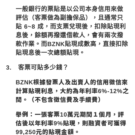
一般銀行
的票貼是以公司本身信用來做
評估（客票做為副擔保品），且通常只
貼
6~8
成，而支票兌現後，扣除貼現利
息後，餘額再撥還借款人，會有兩次撥
款作業。而
BZNK
貼現成數高，直接扣除
貼現息後一次總額貼現。
3.
客票可貼多少錢？
BZNK
根據發票人及出賣人的信用徵信來
計算貼現利息，大約為年利率
6%-12%
之
間。（不包含徵信費及手續費）
舉例：一張客票
10
萬元期間１個月，評
估後以年利率
9%
貼現，則融資者可獲得
99,250
元的貼現金額。