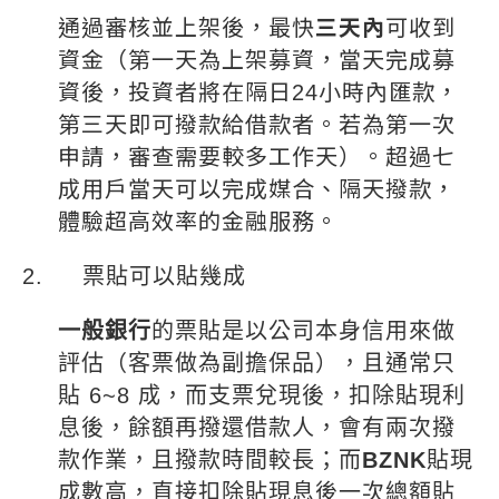
通過審核並上架後，最快
三天內
可收到
資金（第一天為上架募資，當天完成募
資後，投資者將在隔日
24
小時內匯款，
第三天即可撥款給借款者。若為第一次
申請，審查需要較多工作天）。超過七
成用戶當天可以完成媒合、隔天撥款，
體驗超高效率的金融服務。
2.
票貼可以貼幾成
一般銀行
的票貼是以公司本身信用來做
評估（客票做為副擔保品），且通常只
貼
6~8
成，而支票兌現後，扣除貼現利
息後，餘額再撥還借款人，會有兩次撥
款作業，且撥款時間較長；而
BZNK
貼現
成數高，直接扣除貼現息後一次總額貼