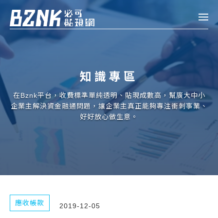
Bznk 必可貼現網
帳款轉讓
知識專區
投資
註冊
登入
在Bznk平台，收費標準單純透明、貼現成數高，幫廣大中小
申貸
企業主解決資金融通問題，讓企業主真正能夠專注衝刺事業、
好好放心做生意。
企業融資
企業專案融資
個人融資
房屋副擔保融資
應收帳款
2019-12-05