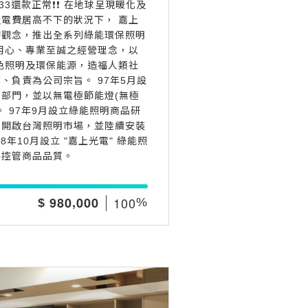
0933還款正常❗️❗️ 在地球呈現暖化及
電費居高不下的狀況下， 嘉上
的觀念，推出全系列綠能環保照明
用心、專業至誠之經營理念，以
色照明及環保能源，造福人類社
、負責為公司宗旨。 97年5月設
部門，並以無電極節能燈(無極
。 97年9月設立綠能照明商品研
來開啟台灣照明市場，並陸續安裝
8年10月設立 "嘉上光電" 綠能照
格控管商品品質。
,
1
0
0
9
8
0
0
0
0
$
%