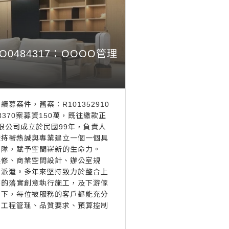
OOO0484317：OOOO管理
募案件，舊案：R101352910
33370案募資150萬，既往繳款正
有限公司成立於民國99年，負責人
秉持著熱誠與專業建立一個一個具
團隊，賦予空間嶄新的生命力。
裝修、商業空間設計、辦公室規
力派遣。多年來堅持致力於整合上
游的落實創意執行施工，及下游傢
求下，每位被服務的客戶都能充分
、工程管理、品質要求、預算控制
。