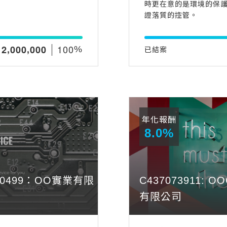
時更在意的是環境的保護，同
證落質的控管。
,
,
1
0
0
2
0
0
0
0
0
0
%
已結案
年化報酬
8.0%
5780499：OO實業有限
C437073911: 
有限公司