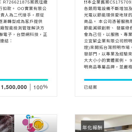
726621875案既往繳
❗️❗️本企業舊案C51757
進行扣款。 OO實業有限公
各類用電設備不斷增加及
負責人為二代接手，原從
光電以節能環保愛地球
逐漸轉型成為客戶提供
商品。 本公司憑著服務
工廠智能檢測管理解決方
節能減碳創新、 發展綠
精聯電子，台塑網科技，正
會為己任，以服務、專業
網連結：
立宜絜企業有限公司照明
燈)來開拓台灣照明市場
發部門，以專業及經驗
大大小小的實體案例。 9
明商品專屬品牌，並嚴
,
,
1
0
0
1
5
0
0
0
0
0
%
已結案
年化報酬