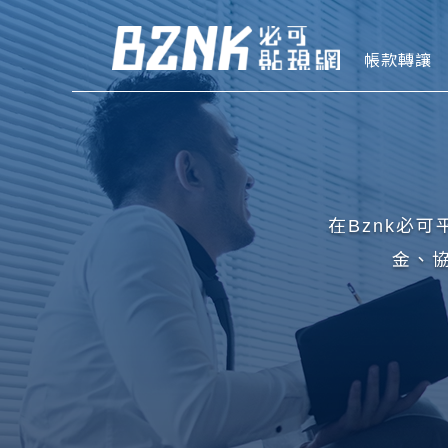
Bznk 必
帳款轉讓
在Bznk必
金、