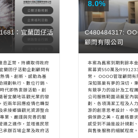
8.0%
5601681：宜蘭囝仔活
C480484317: 
顧問有限公司
1既往繳息正常，持續取得政府
本案為舊案到期剩餘本金續
️ 宜蘭囝仔活動企劃顧問有
案募資550萬及R9912
、熱情、創新、感動為基
常。 OOOO管理顧問
動規劃執行、數位行銷、
深知築巢有夢的深切，
生時代即熱衷辦活動，創
有競爭力的設計及工程
隨著宜蘭地區觀光業的發
公司服務範圍涵蓋室內
，近兩年因應疫情也轉型
劃、各項清潔工程及人
及承接鄉鎮觀光資源整合
游的創意思考設計、中
以專業、嚴謹與完善的服
俱傢飾之美，在嚴格要
營運之運作，並增進民眾
感受到不論是設計規劃
已承辦百場企業及政府活
與售後服務的細膩程度