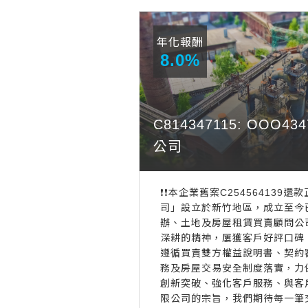
年化報酬
8.0%
C814347115: OOO
公司
❗️❗️本企業舊案C254564139還
司」設立於新竹地區，成立至今
辦、土地及房屋租賃買賣顧問公
深耕的精神，屢獲客戶好評口碑
遵循買賣雙方權益說明書、契約
務及房屋交易安全制度落實，力
創新突破、強化客戶服務、與客
限公司的宗旨，我們期待每一筆