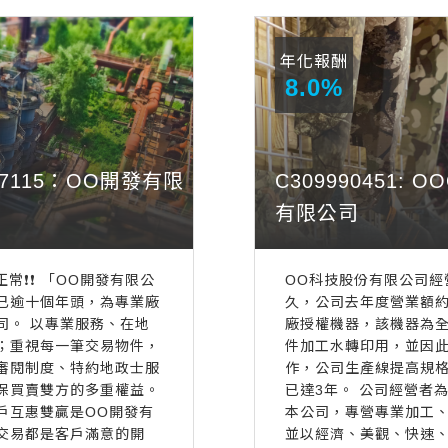
年化報酬
8.0%
4347115：OO開發有限
C309990451: 
有限公司
款正常❗️❗️ 「OO開發有限公
OO科技股份有限公司經
已逾十個年頭，為專業廠
久，公司去年度營業額約2
司。 以專業服務、在地
廠授權機器，該機器為
；重視每一筆交易物件，
件加工水轉印用，並因
審閱制度、特約地政士服
作，公司生產線提高規
保買賣雙方的多重權益。
已達3年。 公司經營者
戶互惠雙贏是OO開發有
本公司，專營專業加工
交易都是客戶滿意的開
並以經濟、美觀、快速、