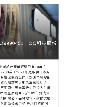
OOO9990451：OO科技股份
營者於此產業經驗已有10年之
700萬。2021年底取得日本原
全台獨家取得設備，對應車廠零配
此與台灣前五大知名車廠簽約合
格至車廠供應商等級，已投入生產
為區隔產品項目，於109年另成立
、創新開發、品質控管、耐候試驗
耐用為追求目標,最求目標的同