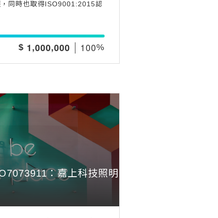
時也取得ISO9001:2015認
,
,
1
0
0
1
0
0
0
0
0
0
$
%
OOO7073911：嘉上科技照明