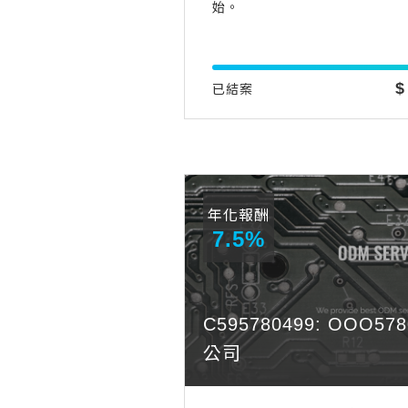
始。
$
已結案
年化報酬
7.5%
C595780499: OOO
公司