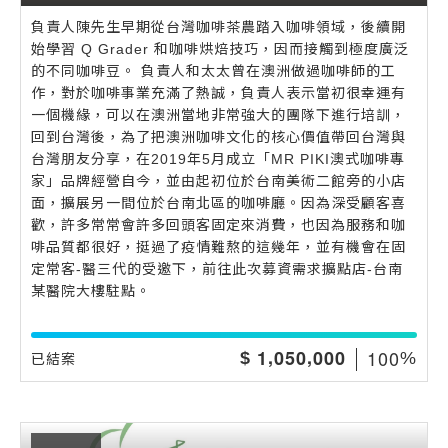
負責人陳先生早期從台灣咖啡茶農踏入咖啡領域，後續開
始學習 Q Grader 和咖啡烘焙技巧，因而接觸到極度廣泛
的不同咖啡豆。 負責人和太太曾在澳洲做過咖啡師的工
作，對於咖啡事業充滿了熱誠，負責人表示當初很幸運有
一個機緣，可以在澳洲當地非常強大的團隊下進行培訓，
回到台灣後，為了把澳洲咖啡文化的核心價值帶回台灣與
台灣朋友分享，在2019年5月成立「MR PIKI澳式咖啡專
家」品牌經營自今，並由起初位於台南美術二館旁的小店
面，擴展另一間位於台南北區的咖啡廳。因為深受顧客喜
歡，許多常常會許多回頭客固定來消費，也因為服務和咖
啡品質都很好，挺過了疫情難熬的這幾年，並有機會在固
定常客-醫三代的受邀下，前往此次募資需求擴點店-台南
某醫院大樓駐點。
,
,
1
0
0
1
0
5
0
0
0
0
$
%
已結案