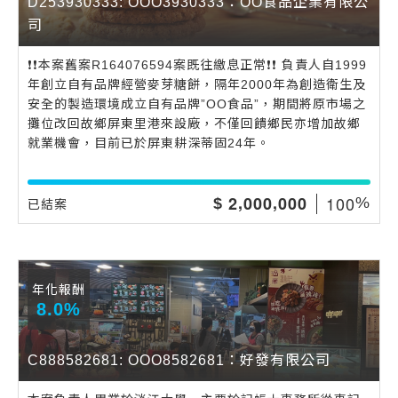
D253930333: OOO3930333：OO食品企業有限公
司
❗️❗️本案舊案R164076594案既往繳息正常❗️❗️ 負責人自1999
年創立自有品牌經營麥芽糖餅，隔年2000年為創造衛生及
安全的製造環境成立自有品牌”OO食品”，期間將原市場之
攤位改回故鄉屏東里港來設廠，不僅回饋鄉民亦增加故鄉
就業機會，目前已於屏東耕深蒂固24年。
,
,
1
0
0
2
0
0
0
0
0
0
$
%
已結案
年化報酬
8.0%
C888582681: OOO8582681：好發有限公司