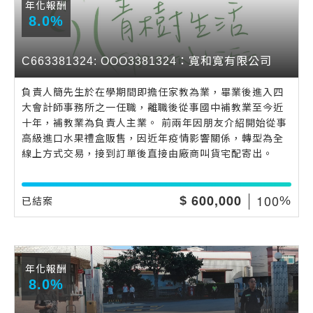
年化報酬
8.0%
C663381324: OOO3381324：寬和寬有限公司
負責人簡先生於在學期間即擔任家教為業，畢業後進入四
大會計師事務所之一任職，離職後從事國中補教業至今近
十年，補教業為負責人主業。 前兩年因朋友介紹開始從事
高級進口水果禮盒販售，因近年疫情影響關係，轉型為全
線上方式交易，接到訂單後直接由廠商叫貨宅配寄出。
,
1
0
0
6
0
0
0
0
0
$
%
已結案
年化報酬
8.0%