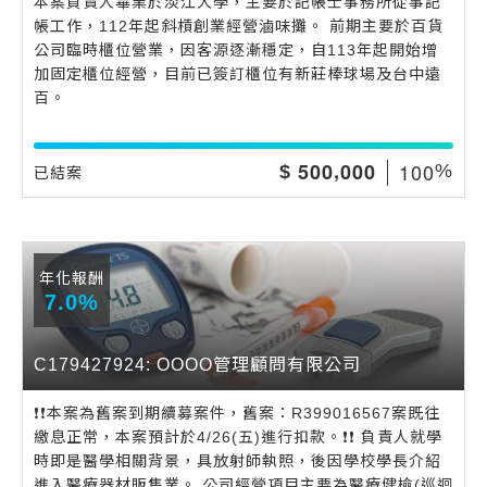
本案負責人畢業於淡江大學，主要於記帳士事務所從事記
帳工作，112年起斜槓創業經營滷味攤。 前期主要於百貨
公司臨時櫃位營業，因客源逐漸穩定，自113年起開始增
加固定櫃位經營，目前已簽訂櫃位有新莊棒球場及台中遠
百。
,
1
0
0
5
0
0
0
0
0
$
%
已結案
年化報酬
7.0%
C179427924: OOOO管理顧問有限公司
❗️❗️本案為舊案到期續募案件，舊案：R399016567案既往
繳息正常，本案預計於4/26(五)進行扣款。❗️❗️ 負責人就學
時即是醫學相關背景，具放射師執照，後因學校學長介紹
進入醫療器材販售業。 公司經營項目主要為醫療健檢(巡迴