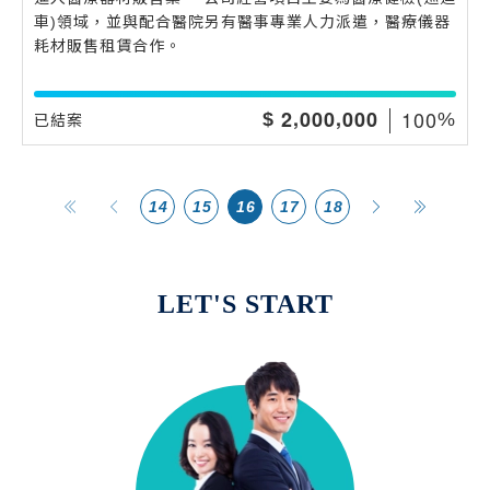
車)領域，並與配合醫院另有醫事專業人力派遣，醫療儀器
耗材販售租賃合作。
,
,
1
0
0
2
0
0
0
0
0
0
$
%
已結案
14
15
16
17
18
LET'S START