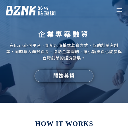
Bznk 必可貼現網
企業專案融資
帳款轉讓
在Bznk必可平台，創新以債權式募資方式，協助創業家創
投資
業，同時導入群眾資金、協助企業開創，讓小額投資也能參與
註冊
登入
台灣創業的經濟發展。
申貸
開始募資
企業融資
企業專案融資
個人融資
房屋副擔保融資
HOW IT WORKS