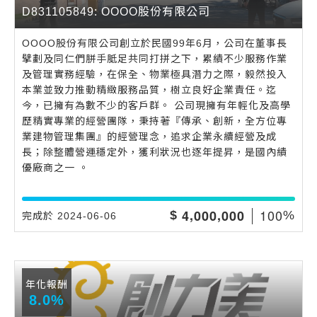
D831105849: OOOO股份有限公司
OOOO股份有限公司創立於民國99年6月，公司在董事長
擘劃及同仁們胼手胝足共同打拼之下，累績不少服務作業
及管理實務經驗，在保全、物業極具潛力之際，毅然投入
本業並致力推動精緻服務品質，樹立良好企業責任。迄
今，已擁有為數不少的客戶群。 公司現擁有年輕化及高學
歷精實專業的經營團隊，秉持著『傳承、創新，全方位專
業建物管理集團』的經營理念，追求企業永續經營及成
長；除整體營運穩定外，獲利狀況也逐年提昇，是國內績
優廠商之一 。
,
,
1
0
0
4
0
0
0
0
0
0
$
%
完成於 2024-06-06
年化報酬
8.0%