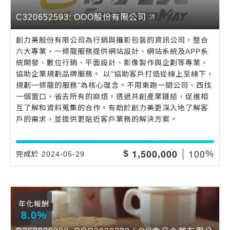
C320652593: OOO股份有限公司
創力美股份有限公司為行銷與攝影包裝的資訊公司，整合
六大專業，一條龍服務提供網站設計、網站系統及APP系
統開發、數位行銷、平面設計、影像製作與企劃等專業，
協助企業規劃品牌服務。 以”協助客戶打造從線上至線下，
規劃一條龍的服務”為核心理念。不用東跑一間公司、西找
一個窗口，省去所有的麻煩。透過共創產業鏈結，促進相
互了解和資料蒐集的合作。有助於創力美更深入地了解客
戶的需求，並提供更貼近客戶業務的解決方案。
,
,
1
0
0
1
5
0
0
0
0
0
$
%
完成於 2024-05-29
年化報酬
8.0%