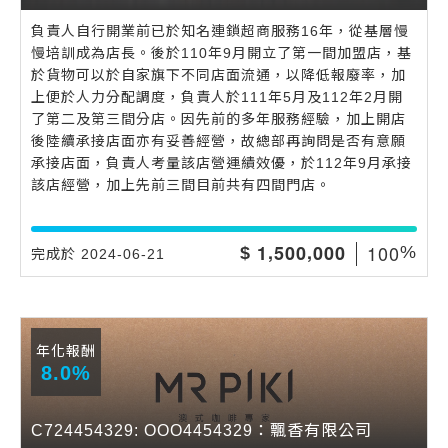
負責人自行開業前已於知名連鎖超商服務16年，從基層慢
慢培訓成為店長。後於110年9月開立了第一間加盟店，基
於貨物可以於自家旗下不同店面流通，以降低報廢率，加
上便於人力分配調度，負責人於111年5月及112年2月開
了第二及第三間分店。因先前的多年服務經驗，加上開店
後陸續承接店面亦有妥善經營，故總部再詢問是否有意願
承接店面，負責人考量該店營運績效優，於112年9月承接
該店經營，加上先前三間目前共有四間門店。
,
,
1
0
0
1
5
0
0
0
0
0
$
%
完成於 2024-06-21
年化報酬
8.0%
C724454329: OOO4454329：飄香有限公司