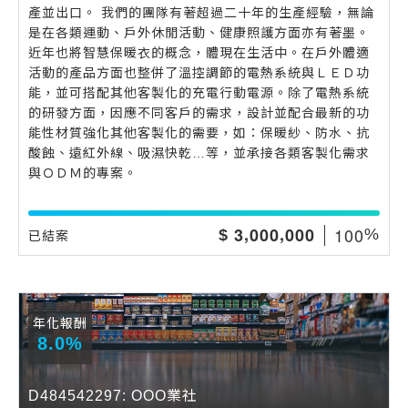
產並出口。 我們的團隊有著超過二十年的生產經驗，無論
是在各類運動、戶外休閒活動、健康照護方面亦有著墨。
近年也將智慧保暖衣的概念，體現在生活中。在戶外體適
活動的產品方面也整併了溫控調節的電熱系統與ＬＥＤ功
能，並可搭配其他客製化的充電行動電源。除了電熱系統
的研發方面，因應不同客戶的需求，設計並配合最新的功
能性材質強化其他客製化的需要，如：保暖紗、防水、抗
酸蝕、遠紅外線、吸濕快乾…等，並承接各類客製化需求
與ＯＤＭ的專案。
,
,
1
0
0
3
0
0
0
0
0
0
$
%
已結案
年化報酬
8.0%
D484542297: OOO業社