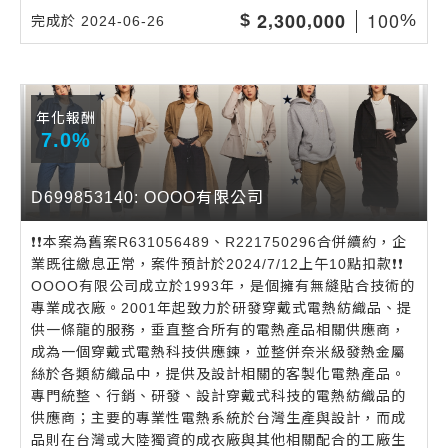
,
,
1
0
0
2
3
0
0
0
0
0
$
%
完成於 2024-06-26
年化報酬
7.0%
D699853140: OOOO有限公司
❗️❗️本案為舊案R631056489、R221750296合併續約，企
業既往繳息正常，案件預計於2024/7/12上午10點扣款❗️❗️
OOOO有限公司成立於1993年，是個擁有無縫貼合技術的
專業成衣廠。2001年起致力於研發穿戴式電熱紡織品、提
供一條龍的服務，垂直整合所有的電熱產品相關供應商，
成為一個穿戴式電熱科技供應鍊，並整併奈米級發熱金屬
絲於各類紡織品中，提供及設計相關的客製化電熱產品。
專門統整、行銷、研發、設計穿戴式科技的電熱紡織品的
供應商；主要的專業性電熱系統於台灣生產與設計，而成
品則在台灣或大陸獨資的成衣廠與其他相關配合的工廠生