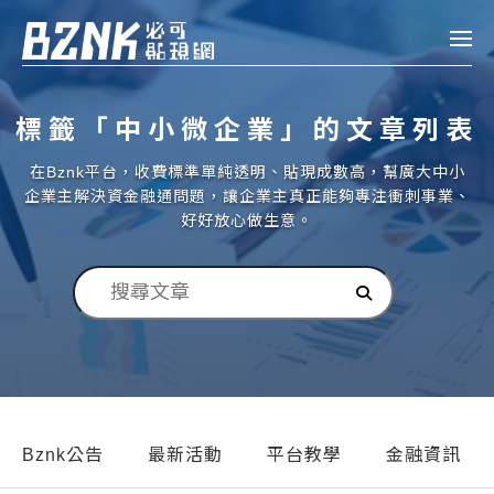
Bznk 必可貼現網
標籤「中小微企業」的文章列表
帳款轉讓
在Bznk平台，收費標準單純透明、貼現成數高，幫廣大中小
投資
企業主解決資金融通問題，讓企業主真正能夠專注衝刺事業、
註冊
登入
好好放心做生意。
申貸
企業融資
企業專案融資
個人融資
房屋副擔保融資
Bznk公告
最新活動
平台教學
金融資訊