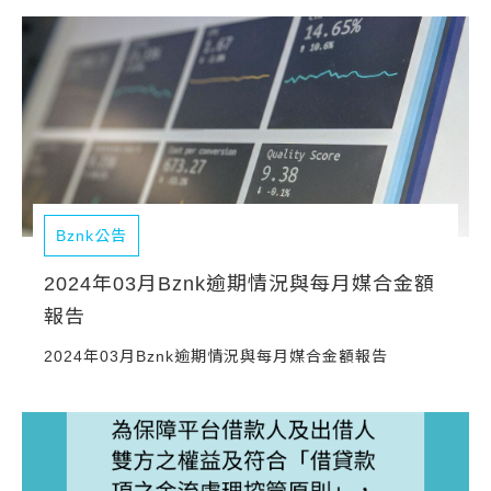
常見問題
帳款轉讓
企業專案融資
房屋副擔保融資
平台操作
Bznk公告
知識專區
2024年03月Bznk逾期情況與每月媒合金額
報告
平台介紹
2024年03月Bznk逾期情況與每月媒合金額報告