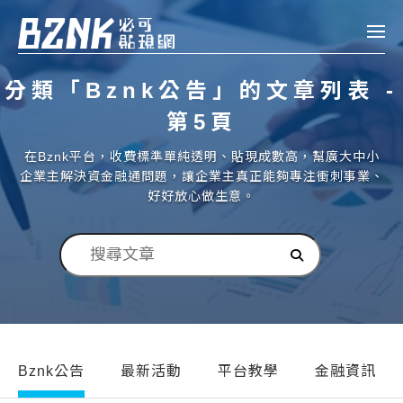
Bznk 必可貼現網
分類「Bznk公告」的文章列表 -
帳款轉讓
第5頁
投資
在Bznk平台，收費標準單純透明、貼現成數高，幫廣大中小
註冊
登入
企業主解決資金融通問題，讓企業主真正能夠專注衝刺事業、
申貸
好好放心做生意。
企業融資
企業專案融資
個人融資
房屋副擔保融資
Bznk公告
最新活動
平台教學
金融資訊