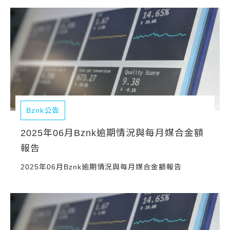
常見問題
帳款轉讓
企業專案融資
房屋副擔保融資
平台操作
Bznk公告
知識專區
2025年06月Bznk逾期情況與每月媒合金額
報告
平台介紹
2025年06月Bznk逾期情況與每月媒合金額報告