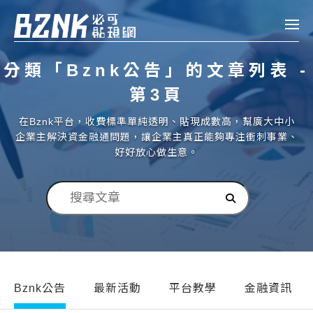
Bznk 必可貼現網
分類「Bznk公告」的文章列表 -
帳款轉讓
第3頁
投資
在Bznk平台，收費標準單純透明、貼現成數高，幫廣大中小
註冊
登入
企業主解決資金融通問題，讓企業主真正能夠專注衝刺事業、
申貸
好好放心做生意。
企業融資
企業專案融資
個人融資
房屋副擔保融資
Bznk公告
最新活動
平台教學
金融資訊