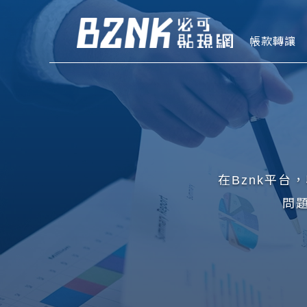
Bznk 必
帳款轉讓
在Bznk平
問