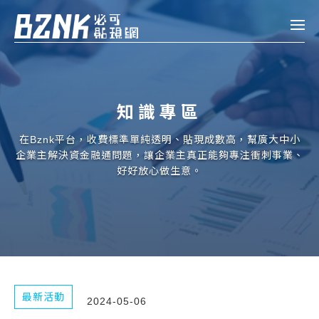
Bznk 必可貼現網
帳款轉讓
知識專區
投資
註冊
登入
在Bznk平台，收費標準單純透明、貼現成數高，幫廣大中小
申貸
企業主解決資金融通問題，讓企業主真正能夠專注衝刺事業、
好好放心做生意。
企業融資
企業專案融資
個人融資
房屋副擔保融資
最新活動
2024-05-06