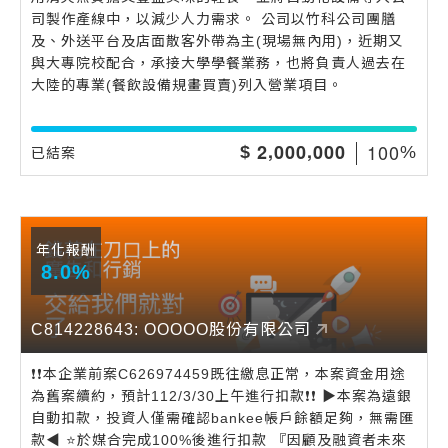
司製作產線中，以減少人力需求。 公司以竹科公司團膳
及、外送平台及店面散客外帶為主(現場無內用)，近期又
與大專院校配合，承接大學學餐業務，也將負責人過去在
大陸的專業(餐飲設備規畫買賣)列入營業項目。
,
,
1
0
0
2
0
0
0
0
0
0
$
%
已結案
年化報酬
8.0%
C814228643: OOOOO股份有限公司
❗️❗️本企業前案C626974459既往繳息正常，本案資金用途
為舊案續約，預計112/3/30上午進行扣款❗️❗️ ▶️本案為遠銀
自動扣款，投資人僅需確認bankee帳戶餘額足夠，無需匯
款◀️ ⭐️於媒合完成100%後進行扣款 『因顧及融資者未來