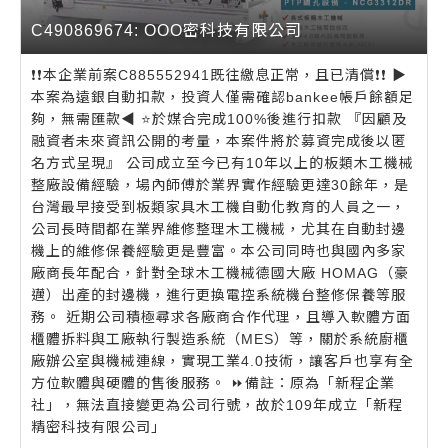
C490869674: OOO密科技有限公司
❗️❗️本企業前案C885552941既往繳息正常，且已清償❗️❗️ ▶️
本案為遠銀自動扣款，投資人僅需確認bankee帳戶餘額足
夠，無需匯款◀️ ⭐️於媒合完成100%後進行扣款 『因顧及
融資者未來資訊公開的考量，本案件將於募資完成後以匿
名方式呈現』 公司成立至今已有10年以上的板類木工機械
整廠設備經驗，場內師傅於業界實作經驗更達30餘年，是
台灣最早接受到板類家具木工機自動化教育的人員之一，
公司長時間都在業界維修整理木工機械，尤其在自動封邊
機上的維修保養經驗更是豐富。本公司同時也與國內多家
廠商長年配合，針對全球木工機械德國大廠 HOMAG（豪
邁）出產的封邊機，進行更換電控系統機台整修保養等服
務。 近期公司積極尋求各廠商合作代理，且導入軟體方面
櫃體拆料與工廠執行製造系統（MES）等，關於系統廚櫃
廠辦公室與機械連線，實現工業4.0技術，讓客戶也享有全
方位軟體與硬體的售後服務。 ⏩備註：原為「新程企業
社」，無法直接變更為公司行號，故於109年成立「新程
精密科技有限公司」