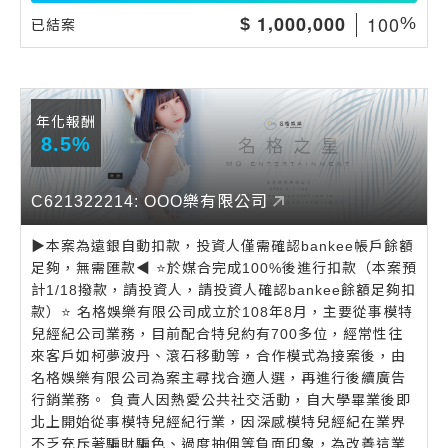
,
,
1
0
0
1
0
0
0
0
0
0
$
%
已結案
年化報酬
8.5%
C621322214: OOO樂有限公司
▶️本案為遠銀自動扣款，投資人僅需確認bankee帳戶餘額
足夠，無需匯款◀️ ⭐️於媒合完成100%後進行扣款（本案預
計1/18撥款，請投資人，請投資人確認bankee餘額足夠扣
款）⭐️ 名格娛樂有限公司成立於108年8月，主要從事模特
兒經紀公司業務，目前配合特兒約有700多位，經常性往
來客戶如柯夢波丹、滾石移動等，合作模式為接案後，由
名格娛樂有限公司為案主尋找合適人選，再進行後續廣告
行銷業務。 負責人因熱愛公共社交活動，自大學畢業後即
北上開始從事模特兒經紀行業，因深感模特兒經紀在業界
不乏充斥著騙財騙色、過度抽佣等負面印象，為改善這業