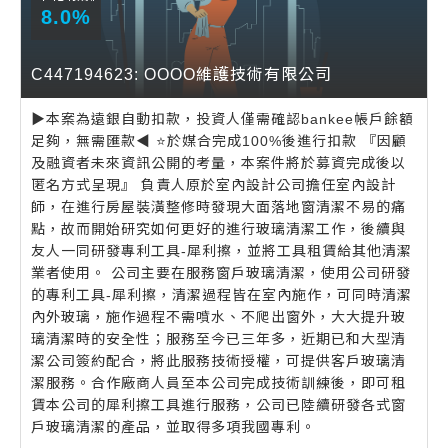
8.0%
C447194623: OOOO維護技術有限公司
▶️本案為遠銀自動扣款，投資人僅需確認bankee帳戶餘額
足夠，無需匯款◀️ ⭐️於媒合完成100%後進行扣款 『因顧
及融資者未來資訊公開的考量，本案件將於募資完成後以
匿名方式呈現』 負責人原於室內設計公司擔任室內設計
師，在進行房屋裝潢整修時發現大面落地窗清潔不易的痛
點，故而開始研究如何更好的進行玻璃清潔工作，後續與
友人一同研發專利工具-犀利擦，並將工具租賃給其他清潔
業者使用。 公司主要在服務窗戶玻璃清潔，使用公司研發
的專利工具-犀利擦，清潔過程皆在室內施作，可同時清潔
內外玻璃，施作過程不需噴水、不爬出窗外，大大提升玻
璃清潔時的安全性；服務至今已三年多，近期已和大型清
潔公司簽約配合，將此服務技術授權，可提供客戶玻璃清
潔服務。合作廠商人員至本公司完成技術訓練後，即可租
賃本公司的犀利擦工具進行服務，公司已陸續研發各式窗
戶玻璃清潔的產品，並取得多項我國專利。