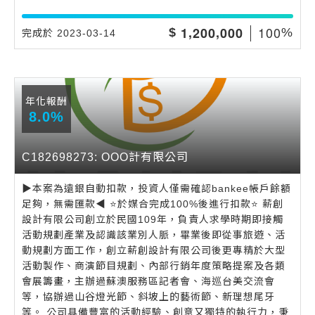
,
,
1
0
0
1
2
0
0
0
0
0
$
%
完成於 2023-03-14
年化報酬
8.0%
C182698273: OOO計有限公司
▶️本案為遠銀自動扣款，投資人僅需確認bankee帳戶餘額
足夠，無需匯款◀️ ⭐️於媒合完成100%後進行扣款⭐️ 薪創
設計有限公司創立於民國109年，負責人求學時期即接觸
活動規劃產業及認識該業別人脈，畢業後即從事旅遊、活
動規劃方面工作，創立薪創設計有限公司後更專精於大型
活動製作、商演節目規劃、內部行銷年度策略提案及各類
會展籌畫，主辦過蘇澳服務區記者會、海巡台美交流會
等，協辦過山谷燈光節、斜坡上的藝術節、新理想尾牙
等。 公司具備豐富的活動經驗、創意又獨特的執行力，秉