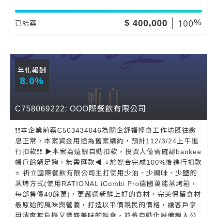
,
1
0
0
4
0
0
0
0
0
$
%
已結案
年化報酬
8.0%
C758069222: OOO際餐飲有限公司
❗️❗️本企業前案C503434046為關企舒福輕食工作坊既往繳
息正常，本案資金用途為舊案續約，預計112/3/24上午進
行扣款❗️❗️ ▶️本案為遠銀自動扣款，投資人僅需確認bankee
帳戶餘額足夠，無需匯款◀️ ⭐️於媒合完成100%後進行扣款
⭐️ 祈立國際餐飲有限公司主打使用少油、少調味、少鹽的
蒸烤方式(使用RATIONAL iCombi Pro德國萬能蒸烤箱，
每部售價40餘萬)，更嚴選新鮮上好的食材，完美保留食材
最原始的風味與營養，打造以平價親民的價格，讓客戶享
用清爽無負擔又豐盛美味的輕食，並將自動化設備導入公