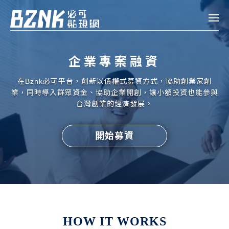
Bznk 必可貼現網
企業專案融資
帳款轉讓
在Bznk必可平台，創新以債權式募資方式，協助創業家創
投資
業，同時導入群眾資金、協助企業開創，讓小額投資也能參與
註冊
登入
台灣創業的經濟發展。
申貸
開始募資
企業融資
企業專案融資
個人融資
房屋副擔保融資
HOW IT WORKS