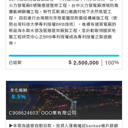
火力發電廠8號機煙道整修工程，台中火力發電廠煤場防風
攔截網鋼構工程，新竹瓦斯湖口鳳凰村地下天然氣管工
程。 目前進行台南開元寺慈愛醫院耐震結構補強工程（使
用台灣科技大學專利授權BRB技術），後續有通霄電廠的
新設海水取水頭及管路管架廠製工程，並計劃取得國家地
震工程研究中心之BRB專利授權成為專利授權之製造廠
商。
,
,
1
0
0
2
5
0
0
0
0
0
$
%
已結案
年化報酬
8.5%
C908624603: OOO業有限公司
▶️本案為遠銀自動扣款，投資人僅需確認bankee帳戶餘額