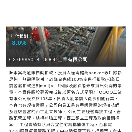
年化報酬
8.0%
C376995018: OOOO工業有限公司
▶️本案為遠銀自動扣款，投資人僅需確認bankee帳戶餘額
足夠，無需匯款◀️ ⭐️於媒合完成100%後進行扣款(扣款日
前會發扣款通知mail)⭐️ 『因顧及融資者未來資訊公開的考
量，本案件將於募資完成後以匿名方式呈現』 OOOO工業
有限公司設立於105年，負責人創業前即從事相關行業，
本身也有焊接證照；公司內員工另有甲級證照的焊接技師
及經驗豐富的西工組立技師。 公司主要經營焊接工程，管
路配管工程，結構補強工程，西工組立工程及政府相關標
案。 工程實績有浮洲合宜住宅結構補強工程，台積電
12P8廠氮氣管管路工程，中央造幣廠下料方桶標案，台中