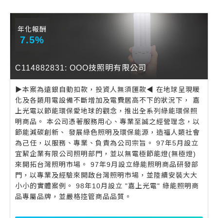
年化報酬
7.5%
C114882831: OOO技照明有限公司
▶️本案為遠銀自動扣款，投資人無須匯款◀️ 在地球呈現暖
化及各類用電設備不斷增加及電費居高不下的狀況下， 嘉
上光電以節能環保愛地球的觀念，推出全系列綠能環保照
明商品。 本公司憑著服務用心、專業至誠之經營理念，以
節能減碳創新、 發展綠色照明及環保能源，造福人類社會
為己任，以服務、專業、負責為公司宗旨。 97年5月設立
宜絜企業有限公司照明部門，並以無電極節能燈(無極燈)
來開拓台灣照明市場。 97年9月設立綠能照明商品研發部
門，以專業及經驗來開啟台灣照明市場，並陸續安裝大大
小小的實體案例。 98年10月設立 "嘉上光電" 綠能照明商
品專屬品牌，並嚴格控管商品品質。