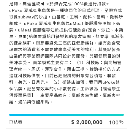
足夠，無需匯款◀️ ⭐️於媒合完成100%後進行扣款⭐️
uPoke 夏威夷生魚飯是一種被西化的日式料理，呈現方式
很像subway的沙拉，由基底、主料、配料、醬料、撒料所
組成。 uPoke 夏威夷生魚飯為uMeal 優膳糧集團旗下品
牌，uMeal 優膳糧專注於提供低醣飲食(定食、沙拉、木斯
里、貝果)給想要重拾用餐樂趣的糖友家庭、想要增 肌減脂
的健身族群，與想要避免三高的亞健康族群，讓有飲食管
理需求的消費者不需要放棄享受美食的權利，其餐點皆是
由醫師與專業廚師團隊共同設計與開發，兼顧健康目的與
美味享受。 商業模式主要有二： （1）科技廠：與商場管
理者統一、周氏、漢珍合作，藉由正櫃、輪動櫃位的方式
進駐科技廠供餐，目前已經服務的對象有台積電、聯發
科、美光、日月光。 （2）街邊店加盟：我們用uPoke這
個品牌，經營有效率的小坪數餐館，主訴求為【讓健康生
活輕而易舉】，主要產品線有：夏威夷生魚飯、夏威夷拌
麵、湯品與低醣甜點。
,
,
1
0
0
2
0
0
0
0
0
0
$
%
已結案