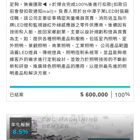
足夠，無需匯款◀️ ⭐️於媒合完成100%後進行扣款(扣款日
前會發扣款通知mail)⭐️ 負責人原於台中潭子某LED封裝廠
任職，該公司主要從事精密測量儀器買賣、消防逃生指示
牌LED燈和監視器紅外線感應器之零件供應商。後續因有
技術和人脈，故回家鄉創業，主要以設計規劃和燈具買賣
為主，如：提供各種照明產品和服務，包括室內照明、室
外照明、景觀照明、商業照明、工業照明。 公司產品範圍
涵蓋LED燈具、傳統燈具、照明控制系統等，並且能夠根
據客戶的需求進行定制設計，並致力於照明技術的不斷創
新和研發、推廣綠色照明產品的應用，以提供最先進的照
明產品和解決方案。
,
1
0
0
6
0
0
0
0
0
$
%
已結案
年化報酬
8.5%