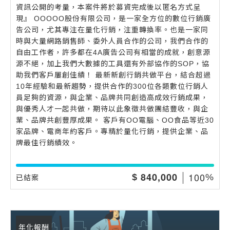
資訊公開的考量，本案件將於募資完成後以匿名方式呈
現』 OOOOO股份有限公司，是一家全方位的數位行銷廣
告公司，尤其專注在量化行銷，注重轉換率。也是一家同
時與大量網路銷售師、委外人員合作的公司，我們合作的
自由工作者，許多都在4A廣告公司有相當的成就，創意源
源不絕，加上我們大數據的工具還有外部協作的SOP，協
助我們客戶屢創佳績！ 最新新創行銷共做平台，結合超過
10年經驗和最新趨勢，提供合作的300位各類數位行銷人
員足夠的資源，與企業、品牌共同創造高成效行銷成果，
與優秀人才一起共做，期待以此象徵共做團結豐收，與企
業、品牌共創豐厚成果。 客戶有OO電腦、OO食品等近30
家品牌、電商年約客戶。專精於量化行銷，提供企業、品
牌最佳行銷績效。
,
1
0
0
8
4
0
0
0
0
$
%
已結案
年化報酬