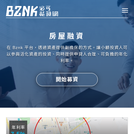
Bznk 必可貼現網
房屋融資
帳款轉讓
在 Bznk 平台，透過資產提供副擔保的方式，讓小額投資人可
投資
以參與活化資產的投資、同時提供申貸人合理、可負擔的年化
註冊
登入
利率。
申貸
開始募資
企業融資
企業專案融資
個人融資
房屋副擔保融資
年利率