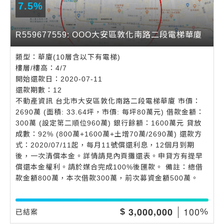
7.5%
R559677559: OOO大安區敦化南路二段電梯華廈
類型：華廈(10層含以下有電梯)
樓層/樓高：4/7
開始還款日：2020-07-11
還款期數：12
不動產資訊 台北市大安區敦化南路二段電梯華廈 市價：
2690萬 (面積: 33.64坪，市價: 每坪80萬元) 借款金額：
300萬 (設定第二順位960萬) 銀行餘額：1600萬元 貸放
成數：92% (800萬+1600萬+土增70萬/2690萬) 還款方
式：2020/07/11起，每月11號償還利息，12個月到期
後，一次清償本金。詳情請見內頁攤還表。申貸方有提早
償還本金權利。請於媒合完成100%後匯款。 備註：總借
款金額800萬，本次借款300萬，前次募資金額500萬。
,
,
1
0
0
3
0
0
0
0
0
0
$
%
已結案