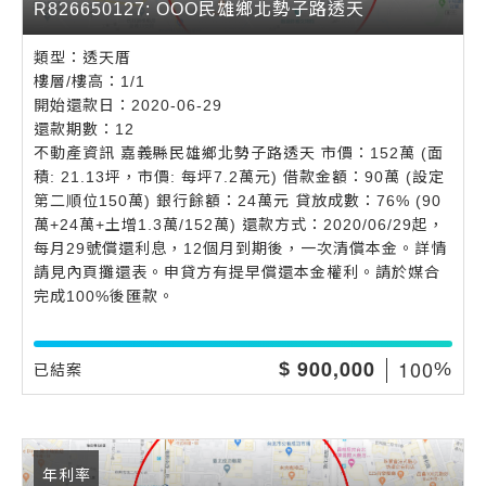
R826650127: OOO民雄鄉北勢子路透天
類型：透天厝
樓層/樓高：1/1
開始還款日：2020-06-29
還款期數：12
不動產資訊 嘉義縣民雄鄉北勢子路透天 市價：152萬 (面
積: 21.13坪，市價: 每坪7.2萬元) 借款金額：90萬 (設定
第二順位150萬) 銀行餘額：24萬元 貸放成數：76% (90
萬+24萬+土增1.3萬/152萬) 還款方式：2020/06/29起，
每月29號償還利息，12個月到期後，一次清償本金。詳情
請見內頁攤還表。申貸方有提早償還本金權利。請於媒合
完成100%後匯款。
,
1
0
0
9
0
0
0
0
0
$
%
已結案
年利率