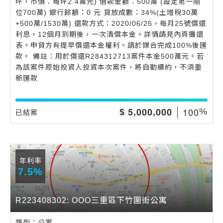
坪，市價：每坪2.4萬元) 借款金額：500萬 (設定第一順
位700萬) 銀行餘額：0 元 貸放成數：34%(土增稅30萬
+500萬/1530萬) 還款方式：2020/06/25，每月25號償還
利息，12個月到期後，一次清償本金。詳情請見內頁攤還
表。申貸方有提早償還本金權利。請於媒合完成100%後匯
款。 備註：用於償還R284312713案件本金500萬元。若
為該案件原始投資人投資本次案件，將自動續約，不須重
新匯款
,
,
1
0
0
5
0
0
0
0
0
0
$
%
已結案
年利率
7.5%
R223408302: OOO三重區下竹圍街公寓
類型：公寓