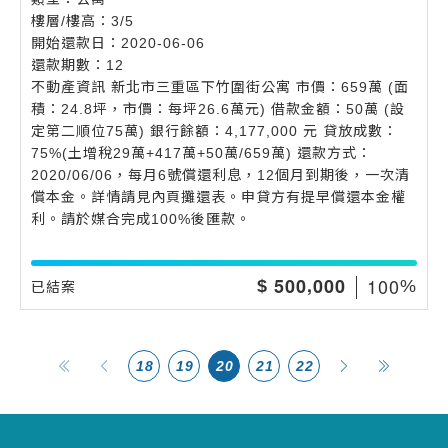
樓層/樓高：3/5
開始還款日：2020-06-06
還款期數：12
不動產資訊 新北市三重區下竹圍街公寓 市價：659萬 (面
積：24.8坪，市價：每坪26.6萬元) 借款金額：50萬 (設
定第二順位75萬) 銀行餘額：4,177,000 元 貸放成數：
75%(土增稅29萬+417萬+50萬/659萬) 還款方式：
2020/06/06，每月6號償還利息，12個月到期後，一次清
償本金。詳情請見內頁攤還表。申貸方有提早償還本金權
利。請於媒合完成100%後匯款。
,
1
0
0
5
0
0
0
0
0
$
%
已結案
18
19
20
21
22