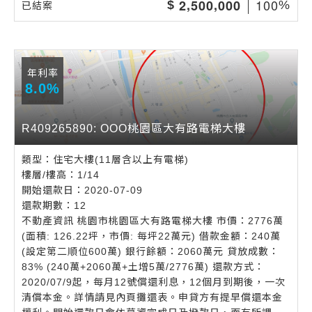
,
,
1
0
0
2
5
0
0
0
0
0
$
%
已結案
年利率
8.0%
R409265890: OOO桃園區大有路電梯大樓
類型：住宅大樓(11層含以上有電梯)
樓層/樓高：1/14
開始還款日：2020-07-09
還款期數：12
不動產資訊 桃園市桃園區大有路電梯大樓 市價：2776萬
(面積: 126.22坪，市價: 每坪22萬元) 借款金額：240萬
(設定第二順位600萬) 銀行餘額：2060萬元 貸放成數：
83% (240萬+2060萬+土增5萬/2776萬) 還款方式：
2020/07/9起，每月12號償還利息，12個月到期後，一次
清償本金。詳情請見內頁攤還表。申貸方有提早償還本金