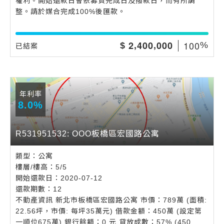
權利。開始還款日會依募資完成日及撥款日，而有所調
整。請於媒合完成100%後匯款。
,
,
1
0
0
2
4
0
0
0
0
0
$
%
已結案
年利率
8.0%
R531951532: OOO板橋區宏國路公寓
類型：公寓
樓層/樓高：5/5
開始還款日：2020-07-12
還款期數：12
不動產資訊 新北市板橋區宏國路公寓 市價：789萬 (面積:
22.56坪，市價: 每坪35萬元) 借款金額：450萬 (設定第
一順位675萬) 銀行餘額：0 元 貸放成數：57% (450