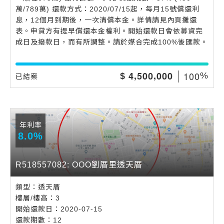
萬/789萬) 還款方式：2020/07/15起，每月15號償還利
息，12個月到期後，一次清償本金。詳情請見內頁攤還
表。申貸方有提早償還本金權利。開始還款日會依募資完
成日及撥款日，而有所調整。請於媒合完成100%後匯款。
,
,
1
0
0
4
5
0
0
0
0
0
$
%
已結案
年利率
8.0%
R518557082: OOO劉厝里透天厝
類型：透天厝
樓層/樓高：3
開始還款日：2020-07-15
還款期數：12