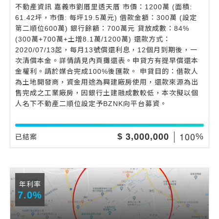
不動產資訊 嘉義市劉厝里透天厝 市價：1200萬 (面積:
61.42坪，市價: 每坪19.5萬元) 借款金額：300萬 (設定
第二順位600萬) 銀行餘額：700萬元 貸放成數：84%
(300萬+700萬+土增8.1萬/1200萬) 還款方式：
2020/07/13起，每月13號償還利息，12個月到期後，一
次清償本金。詳情請見內頁攤還表。申貸方有提早償還本
金權利。請於媒合完成100%後匯款。 申貸目的：借款人
為土地開發商，資金用途為興建廠房使用，還款來源為出
售完成之工業廠房，因銀行土建融成數較低，本次擬以個
人名下不動產二順位設定予BZNK向平台募資。
,
,
1
0
0
3
0
0
0
0
0
0
$
%
已結案
年利率
7.0%