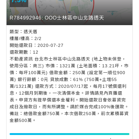
7.5%
常見問題
R784992946: OOO士林區中山北路透天
帳款轉讓
企業專案融資
類型：透天厝
樓層/樓高：2/2
房屋副擔保融資
開始還款日：2020-07-27
還款期數：12
平台操作
不動產資訊 台北市士林區中山北路透天 (地上物未保登，
使用分區：商三) 市價：1321萬 (土地面積：13.21坪，市
價：每坪100萬元) 借款金額：250萬 (設定第一順位900
知識專區
萬) 銀行餘額：0元 貸放成數：61% (750萬+土增55
萬/1321萬) 還款方式：2020/07/17起，每月17號償還利
息，12個月到期後，一次清償本金。詳情請見內頁攤還
平台介紹
表。申貸方有提早償還本金權利。開始還款日會依募資完
成日及撥款日，而有所調整。請於媒合完成100%後匯款。
備註：總借款金額750萬，本次借款250萬，前次累積募資
金額500萬。