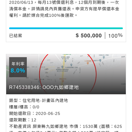
2020/06/13，每月13號償還利息，12個月到期後，一次
清償本金。詳情請見內頁攤還表。申貸方有提早償還本金
權利。請於媒合完成100%後匯款。
,
1
0
0
5
0
0
0
0
0
$
%
已結案
年利率
8.0%
R745338346: OOO九如鄉建地
類型：住宅用地-計畫區內建地
樓層/樓高：0/0
開始還款日：2020-06-25
還款期數：12
不動產資訊 屏東縣九如鄉建地 市價：1530萬 (面積：625