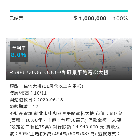
,
,
1
0
0
1
0
0
0
0
0
0
$
%
已結案
年利率
8.0%
R699673036: OOO中和區景平路電梯大樓
類型：住宅大樓(11層含以上有電梯)
樓層/樓高：10/11
開始還款日：2020-06-13
還款期數：12
不動產資訊 新北市中和區景平路電梯大樓 市價：687萬
(面積：18.08坪，市價：每坪38萬元) 借款金額：50萬
(設定第二順位75萬) 銀行餘額：4,943,000 元 貸放成
數：80%(土增稅6萬+494萬+50萬/687萬) 還款方式：