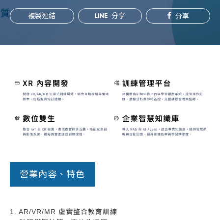
常見問題
複製連結
分享
分享
帳款轉讓
企業專案融資
房屋副擔保融資
平台操作
知識專區
平台介紹
營業內容、特色
1. AR/VR/MR 虛實整合教育訓練