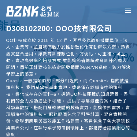
Bznk 必可貼現網
D308102200: OOO技有限公司
帳款轉讓
OO科技成立於 2018 年 12 月，客戶多為政府機關單位、法
人、企業等。並且我們致力於推動數位化互動解決方案，透過
投資
虛實整合應用，讓教育訓練數位化、方便化、可重複、可互
註冊
登入
動，實現高效率的培訓方式,並能夠節省傳統教育訓練的龐大
申貸
開銷。目前正針對技能檢定開發相關的AR/VR系統，致力解決
學習上的落差。
Quasi，一般指類似的、部分相近的，而 Quasitek 指的就是
企業融資
類科技。 我們希望把尚未實現、或是僅存於腦海中的類科
企業專案融資
技，轉化成存在的真科技。透過OO科技庫藏的知識背景，盡
我們的全力推動這些不可能。 提供了專屬最佳方案，結合了
科學與數據，搭配自身軟硬體的技術實力，能夠依照需求，實
個人融資
現腦海中的類科技。 服務範圍包含了科學計算、混合實境開
發、物聯網應用與高效能工作站建置。客戶包含了各大專院校
房屋副擔保融資
與業界公司，在執行案子的每個環節上，都抱持著謹慎細心的
態度。