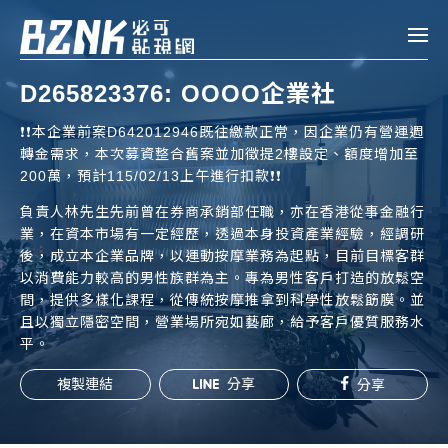
Bznk 必可貼現網
D265823376: OOOO企業社
帳款轉讓
❗️❗️本企業前案D642012946既往繳款正常，因企業仍有營運週
轉金需求，本次募資整合舊案並加徵提2樓設定、額度增加至
投資
200萬，預計115/02/13上午進行扣款❗️❗️
註冊
登入
申貸
負責人林先生先前曾在券商承銷部任職，亦在香港從事金融行
業，在資本市場有一定經歷，透過本身投資產業經驗，經調研
後，成立本企業品牌，以運動按摩業務為起點，目前目標客群
企業融資
以消費能力較高的男性族群為主。專為男性客戶打造的放鬆空
間，提供多樣化課程，從傳統按摩推拿到科學性放鬆筯膜。並
企業專案融資
且以獨立隱密空間，營業場所宛如藝廊，給予客戶優質服務水
平。
個人融資
複製連結
分享
分享
房屋副擔保融資