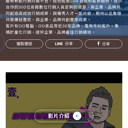
最新新創行銷共做平台，結合超過10年經驗和最新趨勢，提供
常見問題
合作的300位各類數位行銷人員足夠的資源，與企業、品牌共
同創造高成效行銷成果，與優秀人才一起共做，期待以此象徵
帳款轉讓
共做團結豐收，與企業、品牌共創豐厚成果。
客戶有OO電腦、OO食品等近30家品牌、電商年約客戶。專
企業專案融資
精於量化行銷，提供企業、品牌最佳行銷績效。
房屋副擔保融資
複製連結
分享
分享
平台操作
知識專區
平台介紹
影片介紹