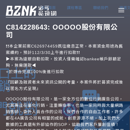
Bznk 必可貼現網
C814228643: OOOOO股份有限公
司
帳款轉讓
❗️❗️本企業前案C626974459既往繳息正常，本案資金用途為舊
投資
案續約，預計112/3/30上午進行扣款❗️❗️
註冊
登入
申貸
▶️本案為遠銀自動扣款，投資人僅需確認bankee帳戶餘額足
夠，無需匯款◀️
⭐️於媒合完成100%後進行扣款
企業融資
『因顧及融資者未來資訊公開的考量，本案件將於募資完成後
企業專案融資
以匿名方式呈現』
OOOOO股份有限公司，是一家全方位的數位行銷廣告公司，
尤其專注在量化行銷，注重轉換率。也是一家同時與大量網路
個人融資
銷售師、委外人員合作的公司，我們合作的自由工作者，許多
房屋副擔保融資
都在4A廣告公司有相當的成就，創意源源不絕，加上我們大
數據的工具還有外部協作的SOP，協助我們客戶屢創佳績！