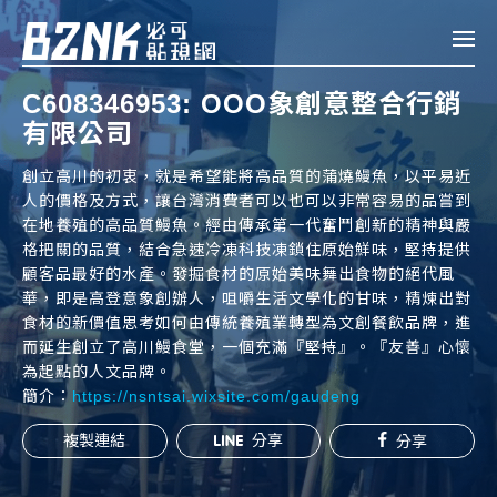
Bznk 必可貼現網
C608346953: OOO象創意整合行銷
有限公司
帳款轉讓
創立高川的初衷，就是希望能將高品質的蒲燒鰻魚，以平易近
投資
人的價格及方式，讓台灣消費者可以也可以非常容易的品嘗到
註冊
登入
申貸
在地養殖的高品質鰻魚。經由傳承第一代奮鬥創新的精神與嚴
格把關的品質，結合急速冷凍科技凍鎖住原始鮮味，堅持提供
顧客品最好的水產。發掘食材的原始美味舞出食物的絕代風
企業融資
華，即是高登意象創辦人，咀嚼生活文學化的甘味，精煉出對
食材的新價值思考如何由傳統養殖業轉型為文創餐飲品牌，進
企業專案融資
而延生創立了高川鰻食堂，一個充滿『堅持』。『友善』心懷
為起點的人文品牌。
簡介：
https://nsntsai.wixsite.com/gaudeng
個人融資
複製連結
分享
分享
房屋副擔保融資