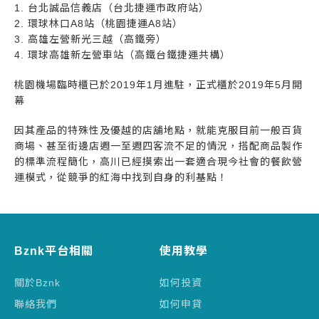
1. 台北誠品信義店（台北捷運市政府站）
2. 環球林口A8站（桃園捷運A8站）
3. 高雄左營新光三越（高鐵旁）
4. 環球高雄新左營車站（高鐵台鐵捷運共構）
桃園機場臨時櫃已於2019年1月進駐，正式櫃於2019年5月開
幕
因其產品的特殊性及優越的店舖地點，就能克服目前一般百貨
商場、甚至街邊店週一至週四客流不足的情況，搭配商品製作
的標準流程簡化，高川已經摸索出一套適合現今社會的餐飲營
運模式，從競爭的紅海中找到自身的利基點！
Bznk平台相關
使用教學
關於Bznk
如何投資
聯絡我們
如何申貸