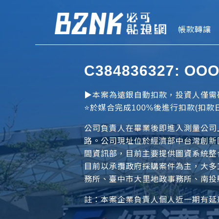
Bznk 必
帳款轉讓
C384836327: 
▶️本案為遠銀自動扣款，投資人僅需確
⭐️於媒合完成100%後進行扣款(扣款日
公司負責人在畢業後即進入測量公司
路。公司現址位於經濟部中台灣創新
間資訊部，目前主要提供圖資系統整
目前以承攬政府採購案件為主，大多
務所、臺中市大里地政事務所、南投
註：本案企業負責人個人近一期有延