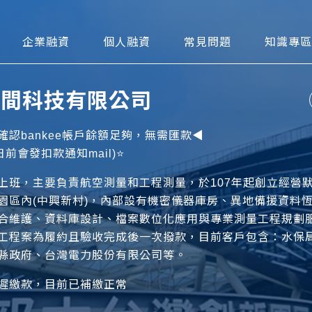
可貼現網
企業融資
個人融資
常見問題
知識專區
OOO間科技有限公司
認bankee帳戶餘額足夠，無需匯款◀️
前會發扣款通知mail)⭐️
上班，主要負責航空測量和工程測量，於107年起創立經營
園區內(中興新村)，內部設有機密儀器庫房、異地備援資料
合維護、資料庫設計、檔案數位化應用與專業測量工程規劃
工程案為履約且驗收完成後一次撥款，目前客戶包含：水保
縣政府、台灣電力股份有限公司等。
遲繳款，目前已補繳正常