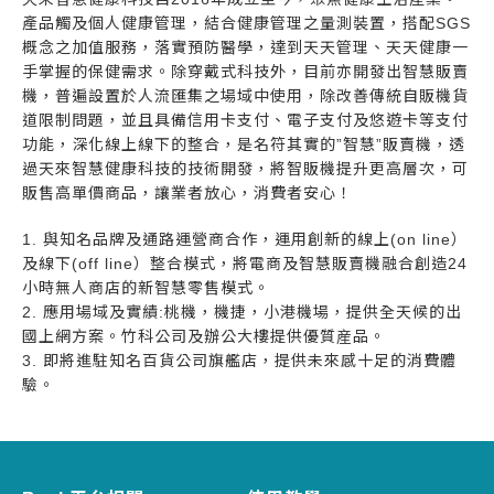
產品觸及個人健康管理，結合健康管理之量測裝置，搭配SGS
概念之加值服務，落實預防醫學，達到天天管理、天天健康一
手掌握的保健需求。除穿戴式科技外，目前亦開發出智慧販賣
機，普遍設置於人流匯集之場域中使用，除改善傳統自販機貨
道限制問題，並且具備信用卡支付、電子支付及悠遊卡等支付
功能，深化線上線下的整合，是名符其實的”智慧”販賣機，透
過天來智慧健康科技的技術開發，將智販機提升更高層次，可
販售高單價商品，讓業者放心，消費者安心！
1. 與知名品牌及通路運營商合作，運用創新的線上(on line）
及線下(off line）整合模式，將電商及智慧販賣機融合創造24
小時無人商店的新智慧零售模式。
2. 應用場域及實績:桃機，機捷，小港機場，提供全天候的出
國上網方案。竹科公司及辦公大樓提供優質産品。
3. 即將進駐知名百貨公司旗艦店，提供未來感十足的消費體
驗。