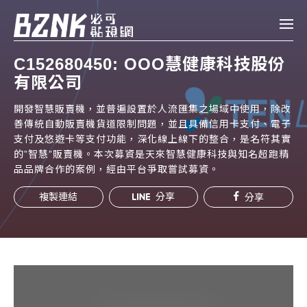
Bznk 必可貼現網
C152680450: OOO慧健康科技股份
有限公司
帳款轉讓
開發智慧販賣機，並普遍設置於人流匯集之場域中使用，除改
投資
善傳統自動販賣機貨道限制問題，並且具備信用卡支付、電子
註冊
登入
申貸
支付及悠遊卡等支付功能，深化線上線下的整合，是名符其實
的”智慧”販賣機。本次募資是天來智慧健康科技與知名超跑精
品品牌合作的案例，經由平台爭取嘗試募資。
企業融資
複製連結
分享
分享
企業專案融資
個人融資
房屋副擔保融資