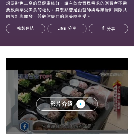
想要避免三高的亞健康族群，讓有飲食管理需求的消費者不需
常見問題
要放棄享受美食的權利，其餐點皆是由醫師與專業廚師團隊共
同設計與開發，兼顧健康目的與美味享受。
帳款轉讓
複製連結
分享
分享
企業專案融資
房屋副擔保融資
平台操作
知識專區
平台介紹
影片介紹