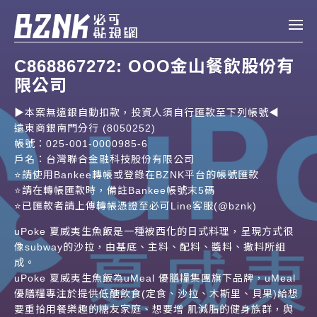
Bznk 必可貼現網
C868867272: OOO金山餐飲股份有
限公司
帳款轉讓
▶️本案無遠銀自動扣款，投資人須自行匯款至下列帳號◀️
投資
遠東商銀南門分行 (8050252)
註冊
登入
申貸
帳號：025-001-0000985-6
戶名：台灣聯合金融科技股份有限公司
⭐️請使用Bankee轉帳或登錄在BZNK平台的帳號匯款
企業融資
⭐️請在轉帳匯款時，備註Bankee帳號末5碼
⭐️已匯款者請上傳轉帳憑證至必可Line客服(@bznk)
企業專案融資
uPoke 夏威夷生魚飯是一種被西化的日式料理，呈現方式很
像subway的沙拉，由基底、主料、配料、醬料、撒料所組
個人融資
成。
uPoke 夏威夷生魚飯為uMeal 優膳糧集團旗下品牌，uMeal
房屋副擔保融資
優膳糧專注於提供低醣飲食(定食、沙拉、木斯里、貝果)給想
要重拾用餐樂趣的糖友家庭、想要增 肌減脂的健身族群，與