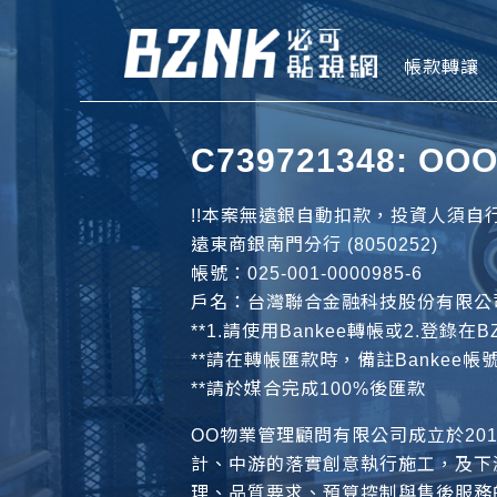
Bznk 必
帳款轉讓
C739721348:
!!本案無遠銀自動扣款，投資人須自行
遠東商銀南門分行 (8050252)
帳號：025-001-0000985-6
戶名：台灣聯合金融科技股份有限公
**1.請使用Bankee轉帳或2.登錄
**請在轉帳匯款時，備註Bankee帳
**請於媒合完成100%後匯款
OO物業管理顧問有限公司成立於20
計、中游的落實創意執行施工，及下
理、品質要求、預算控制與售後服務