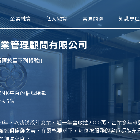
可貼現網
企業融資
個人融資
常見問題
知識專區
 OOO業管理顧問有限公司
匯款至下列帳號!!
司
在BZNK平台的帳號匯款
號末5碼
10年，以裝潢設計為業，近一年營收逾2000萬，企業多年
游傢俱傢飾之美，在嚴格要求下，每位被服務的客戶都能充
的細膩程度。