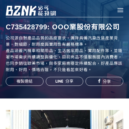
Bznk 必可貼現網
C735428799: OOO業股份有限公司
帳款轉讓
公司源自對產品品質的高度要求，團隊具備汽車改裝產業背
景，對細節、耐用度與實用性有嚴格標準。
投資
產品涵蓋汽機車相關用品、生活居家用品、實用配件等，並隨
註冊
登入
著市場需求持續調整與優化，目前商品不僅服務國內消費者，
申貸
也同步銷往歐美市場，與多家廠商穩定持續配合，好產品應該
耐用、好用、價格合理，不只是看起來好看。
企業融資
複製連結
分享
分享
企業專案融資
個人融資
房屋副擔保融資