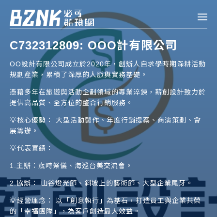
Bznk 必可貼現網
C732312809: OOO計有限公司
帳款轉讓
OO設計有限公司成立於2020年，創辦人自求學時期深耕活動
規劃產業，累積了深厚的人脈與實務基礎。
投資
憑藉多年在旅遊與活動企劃領域的專業淬鍊，薪創設計致力於
註冊
登入
申貸
提供高品質、全方位的整合行銷服務。
💡核心優勢： 大型活動製作、年度行銷提案、商演策劃、會
企業融資
展籌辦。
企業專案融資
💡代表實績：
1.主辦：歲時祭儀、海巡台美交流會。
個人融資
2.協辦： 山谷燈光節、斜坡上的藝術節、大型企業尾牙。
房屋副擔保融資
💡經營理念： 以「創意執行」為基石，打造員工與企業共榮
的「幸福團隊」，為客戶創造最大效益。