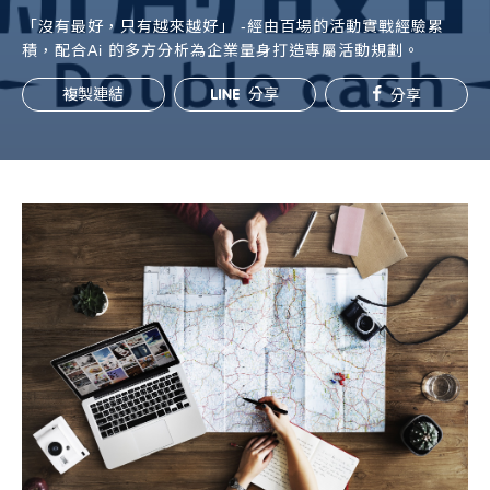
常見問題
「沒有最好，只有越來越好」 -經由百場的活動實戰經驗累
積，配合Ai 的多方分析為企業量身打造專屬活動規劃。
帳款轉讓
複製連結
分享
分享
企業專案融資
房屋副擔保融資
平台操作
知識專區
平台介紹