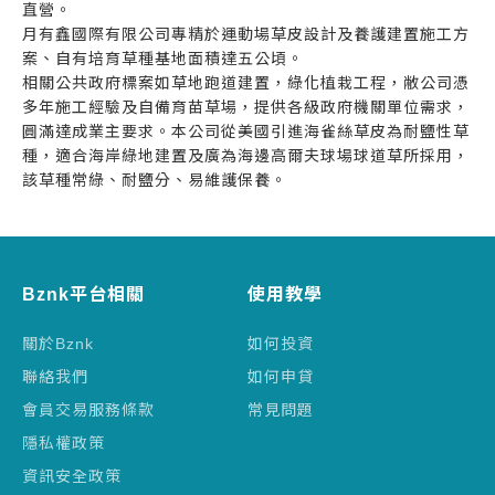
直營。
月有鑫國際有限公司專精於運動場草皮設計及養護建置施工方
案、自有培育草種基地面積達五公頃。
相關公共政府標案如草地跑道建置，綠化植栽工程，敝公司憑
多年施工經驗及自備育苗草場，提供各級政府機關單位需求，
圓滿達成業主要求。本公司從美國引進海雀絲草皮為耐鹽性草
種，適合海岸綠地建置及廣為海邊高爾夫球場球道草所採用，
該草種常綠、耐鹽分、易維護保養。
Bznk平台相關
使用教學
關於Bznk
如何投資
聯絡我們
如何申貸
會員交易服務條款
常見問題
隱私權政策
資訊安全政策