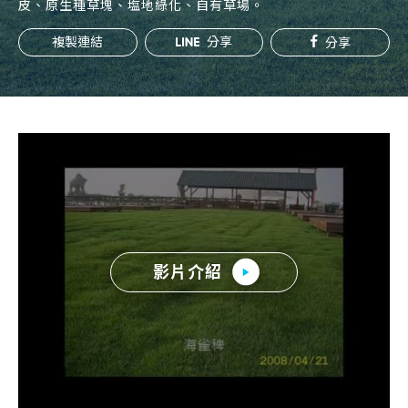
皮、原生種草塊、塩地綠化、自有草場。
常見問題
複製連結
分享
分享
帳款轉讓
企業專案融資
房屋副擔保融資
平台操作
知識專區
影片介紹
平台介紹