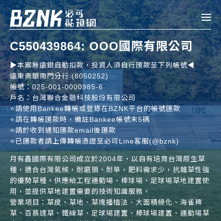
Bznk 必可貼現網
C550439864: OOO國際有限公司
帳款轉讓
▶️本案無遠銀自動扣款，投資人須自行匯款至下列帳號◀️
遠東商銀南門分行 (8050252)
投資
帳號：025-001-0000985-6
註冊
登入
戶名：台灣聯合金融科技股份有限公司
申貸
⭐️請使用Bankee轉帳或登錄在BZNK平台的帳號匯款
⭐️請在轉帳匯款時，備註Bankee帳號末5碼
⭐️請於收到通知匯款email後匯款
企業融資
⭐️已匯款者請上傳轉帳憑證至必可Line客服(@bznk)
企業專案融資
月有鑫國際有限公司成立於2004年，以自有培育台灣原生草
種，適合台灣氣候，耐磨損、耐旱，肥料需求少，抗雜草性強
的優勢草種。供應給工程運動場、棒球場、足球場草地建置使
個人融資
用，並提供草地建置需要的技術知識服務。
房屋副擔保融資
營業項目：草皮、草地、草塊播植法、大面積綠化、海雀稗
草、百慕達草、鐵線草、足球場建置、棒球場建置、運動場草