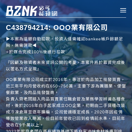
Bznk 必可貼現網
C438794214: OOO業有限公司
帳款轉讓
▶️本案為遠銀自動扣款，投資人僅需確認bankee帳戶餘額足
夠，無需匯款◀️
投資
⭐️於媒合完成100%後進行扣款
註冊
登入
申貸
『因顧及融資者未來資訊公開的考量，本案件將於募資完成後
以匿名方式呈現』
企業融資
OO事業有限公司成立於2016年，專注於肉品加工批發買賣，
近三年平均月營收約在650~750萬，主要下游為團膳業、便當
企業專案融資
餐飲業、及肉品批發盤商。
負責人齊老闆踏入肉品買賣業任職倉管及業務學習辨識各種食
材，後於2016年白手起家成立OO企業，初期由二手貨櫃改裝
個人融資
成冷凍倉庫並逐年擴編，公司營運穩定成長，2020年因疫情
導致營業收入略減，但目前年營收已回到疫情前水準，目前年
房屋副擔保融資
營收在9千萬以上。
2022年起齊老闆在既有通路基礎下將自家滷味食材推廣到桃