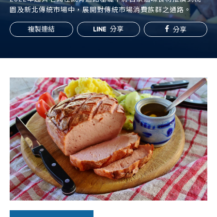
常見問題
園及新北傳統市場中，展開對傳統市場消費族群之通路。
帳款轉讓
複製連結
分享
分享
企業專案融資
房屋副擔保融資
平台操作
知識專區
平台介紹