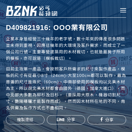
Bznk 必可貼現網
D409821916: OOO業有限公司
帳款轉讓
企業本身是經營三十幾年的老字號，數十年來的傳產很多問題
並未得到重視，因應這幾年的大環境及客戶需求，而成立了一
投資
個公司行號，主要專營建築用的木材裁切，也就是蓋房子所用
註冊
登入
的模板，亦可說是（模板裁切）。
申貸
目前主攻單一產品，會按照客戶所需求的尺寸來製作產品，模
板的尺寸有從最小8寸（24cm)-大至100cm都可以製作，最為
企業融資
普遍的尺寸是兩尺（60cm)，中南部使用的模板均以北美木材
為主，所以說北美木材都會由國外（德國、加拿大進口），而
企業專案融資
中北部大多數為柳杉及日杉，（要採用大原木，機器切割尺
寸，艷陽曝曬才能製作而成），然而因木材所在地的不同，南
北供需及製作方式也不盡相同。
個人融資
房屋副擔保融資
複製連結
分享
分享