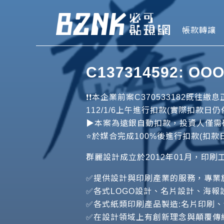
Bznk 必
帳款轉讓
C137314592: 
❗️❗️本企業前案C37053318
112/1/6上午進行扣款(實際扣款日仍依案
▶️本案為遠銀自動扣款，投資人僅需確
⭐️於媒合完成100%後進行扣款(扣款日
群麗設計成立於2012年01月，印
✅提供設計與印刷產業的服務，專業
✅各式LOGO設計、名片設計、海報設
✅各式紙類印刷產品製造:名片印刷
✅在設計領域上有創新理念與顛覆傳