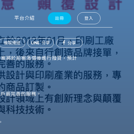
平台介紹
註冊
登入
複製連結
分享
分享
償，本案將於前案清償後進行撥貸，預計
客戶最完善的服務。
。