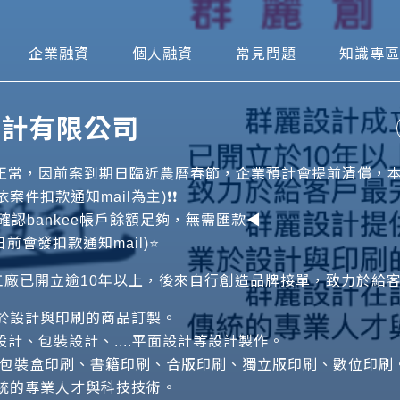
可貼現網
企業融資
個人融資
常見問題
知識專區
OOO計有限公司
2既往繳息正常，因前案到期日臨近農曆春節，企業預計會提前清
件扣款通知mail為主)❗️❗️
認bankee帳戶餘額足夠，無需匯款◀️
前會發扣款通知mail)⭐️
刷工廠已開立逾10年以上，後來自行創造品牌接單，致力於給
於設計與印刷的商品訂製。
計、包裝設計、....平面設計等設計製作。
、包裝盒印刷、書籍印刷、合版印刷、獨立版印刷、數位印刷
統的專業人才與科技技術。