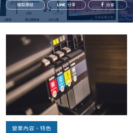
複製連結
分享
分享
常見問題
帳款轉讓
企業專案融資
房屋副擔保融資
平台操作
知識專區
平台介紹
營業內容、特色