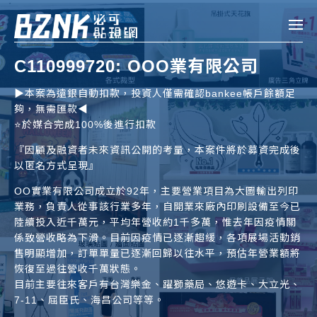
Bznk 必可貼現網
C110999720: OOO業有限公司
帳款轉讓
▶️本案為遠銀自動扣款，投資人僅需確認bankee帳戶餘額足
夠，無需匯款◀️
投資
⭐️於媒合完成100%後進行扣款
註冊
登入
申貸
『因顧及融資者未來資訊公開的考量，本案件將於募資完成後
以匿名方式呈現』
企業融資
OO實業有限公司成立於92年，主要營業項目為大圖輸出列印
業務，負責人從事該行業多年，自開業來廠內印刷設備至今已
企業專案融資
陸續投入近千萬元，平均年營收約1千多萬，惟去年因疫情關
係致營收略為下滑。目前因疫情已逐漸趨緩，各項展場活動銷
售明顯增加，訂單單量已逐漸回歸以往水平，預估年營業額將
個人融資
恢復至過往營收千萬狀態。
目前主要往來客戶有台灣樂金、躍獅藥局、悠遊卡、大立光、
房屋副擔保融資
7-11、屈臣氏、海昌公司等等。