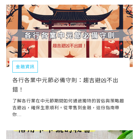
常見問題
帳款轉讓
企業專案融資
房屋副擔保融資
平台操作
金融資訊
知識專區
各行各業中元節必備守則：趨吉避凶不出
錯！
平台介紹
了解各行業在中元節期間如何通過獨特的習俗與策略趨
吉避凶，確保生意順利。從零售到金融，這份指南帶
你...