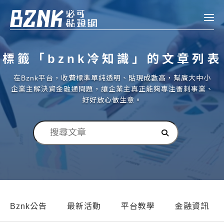
Bznk 必可貼現網
標籤「bznk冷知識」的文章列表
帳款轉讓
在Bznk平台，收費標準單純透明、貼現成數高，幫廣大中小
投資
企業主解決資金融通問題，讓企業主真正能夠專注衝刺事業、
註冊
登入
好好放心做生意。
申貸
企業融資
企業專案融資
個人融資
房屋副擔保融資
Bznk公告
最新活動
平台教學
金融資訊