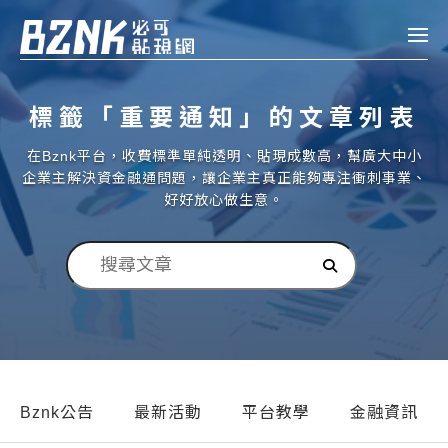
Bznk 必可貼現網
標籤「重要通知」的文章列表
帳款轉讓
在Bznk平台，收費標準單純透明、貼現成數高，幫廣大中小
投資
企業主解決資金融通問題，讓企業主真正能夠專注衝刺事業、
註冊
登入
好好放心做生意。
申貸
企業融資
企業專案融資
個人融資
房屋副擔保融資
Bznk公告
最新活動
平台教學
金融資訊