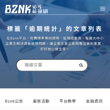
Bznk 必可貼現網
標籤「逾期統計」的文章列表
帳款轉讓
在Bznk平台，收費標準單純透明、貼現成數高，幫廣大中小
投資
企業主解決資金融通問題，讓企業主真正能夠專注衝刺事業、
註冊
登入
好好放心做生意。
申貸
企業融資
企業專案融資
個人融資
房屋副擔保融資
Bznk公告
最新活動
平台教學
金融資訊