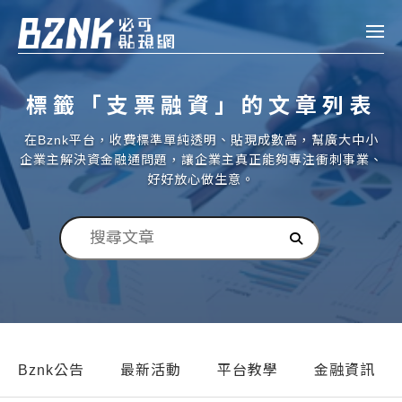
Bznk 必可貼現網
標籤「支票融資」的文章列表
帳款轉讓
在Bznk平台，收費標準單純透明、貼現成數高，幫廣大中小
投資
企業主解決資金融通問題，讓企業主真正能夠專注衝刺事業、
註冊
登入
好好放心做生意。
申貸
企業融資
企業專案融資
個人融資
房屋副擔保融資
Bznk公告
最新活動
平台教學
金融資訊