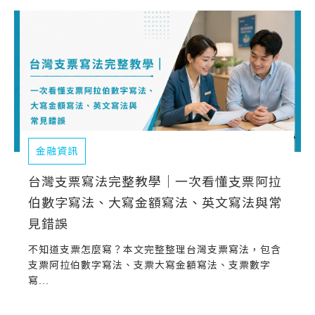
常見問題
帳款轉讓
企業專案融資
房屋副擔保融資
平台操作
金融資訊
知識專區
台灣支票寫法完整教學｜一次看懂支票阿拉
伯數字寫法、大寫金額寫法、英文寫法與常
平台介紹
見錯誤
不知道支票怎麼寫？本文完整整理台灣支票寫法，包含
支票阿拉伯數字寫法、支票大寫金額寫法、支票數字
寫...