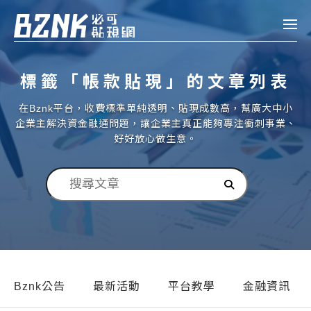
Bznk 必可貼現網
標籤「帳款貼現」的文章列表
帳款轉讓
在Bznk平台，收費標準單純透明、貼現成數高，幫廣大中小
投資
企業主解決資金融通問題，讓企業主真正能夠專注衝刺事業、
註冊
登入
好好放心做生意。
申貸
企業融資
企業專案融資
個人融資
房屋副擔保融資
Bznk公告
最新活動
平台教學
金融資訊